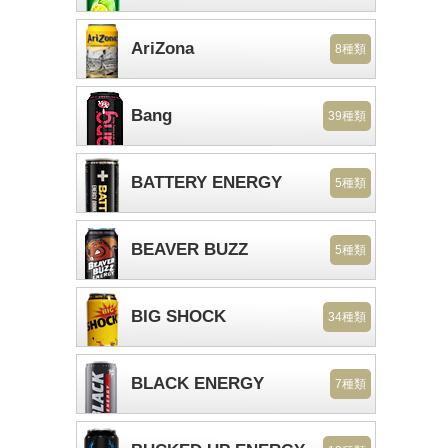
AriZona
8種類
Bang
39種類
BATTERY ENERGY
5種類
BEAVER BUZZ
5種類
BIG SHOCK
34種類
BLACK ENERGY
7種類