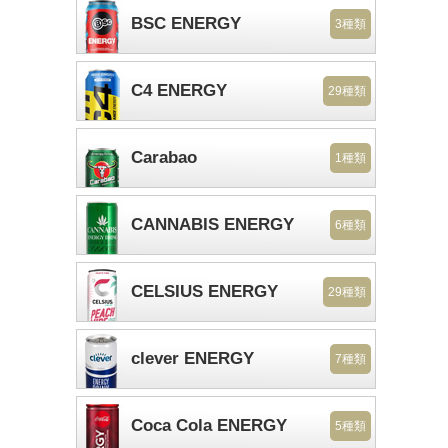
BSC ENERGY
3種類
C4 ENERGY
29種類
Carabao
1種類
CANNABIS ENERGY
6種類
CELSIUS ENERGY
29種類
clever ENERGY
7種類
Coca Cola ENERGY
5種類