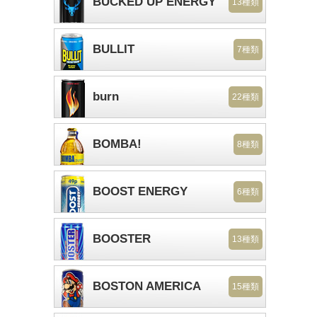
BUCKED UP ENERGY
13種類
BULLIT
7種類
burn
22種類
BOMBA!
8種類
BOOST ENERGY
6種類
BOOSTER
13種類
BOSTON AMERICA
15種類