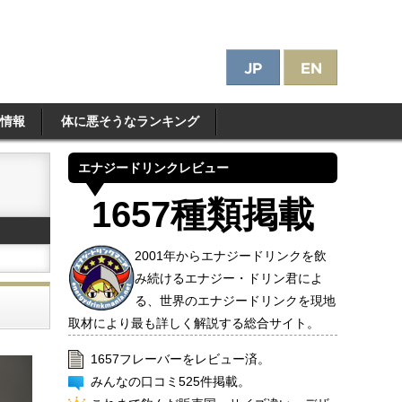
情報
体に悪そうなランキング
エナジードリンクレビュー
1657種類掲載
2001年からエナジードリンクを飲
み続けるエナジー・ドリン君によ
る、世界のエナジードリンクを現地
取材により最も詳しく解説する総合サイト。
1657フレーバーをレビュー済。
みんなの口コミ525件掲載。