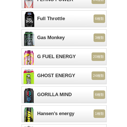
Full Throttle
6種類
Gas Monkey
3種類
G FUEL ENERGY
20種類
GHOST ENERGY
24種類
GORILLA MIND
6種類
Hansen’s energy
1種類