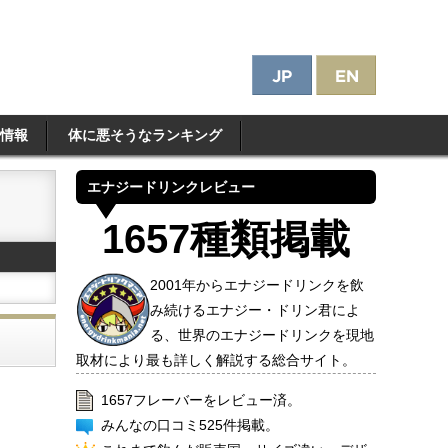
情報
体に悪そうなランキング
エナジードリンクレビュー
1657種類掲載
2001年からエナジードリンクを飲
み続けるエナジー・ドリン君によ
る、世界のエナジードリンクを現地
取材により最も詳しく解説する総合サイト。
1657フレーバーをレビュー済。
みんなの口コミ525件掲載。