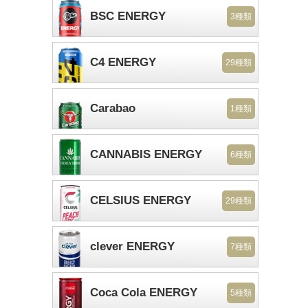
BSC ENERGY
3種類
C4 ENERGY
29種類
Carabao
1種類
CANNABIS ENERGY
6種類
CELSIUS ENERGY
29種類
clever ENERGY
7種類
Coca Cola ENERGY
5種類