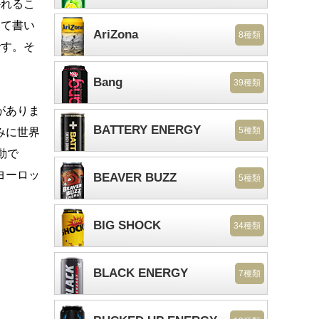
かれるこ
して書い
AriZona
8種類
です。そ
Bang
39種類
がありま
BATTERY ENERGY
5種類
みに世界
動で
ヨーロッ
BEAVER BUZZ
5種類
BIG SHOCK
34種類
BLACK ENERGY
7種類