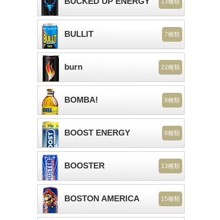
BUCKED UP ENERGY
13種類
BULLIT
7種類
burn
22種類
BOMBA!
8種類
BOOST ENERGY
6種類
BOOSTER
13種類
BOSTON AMERICA
15種類