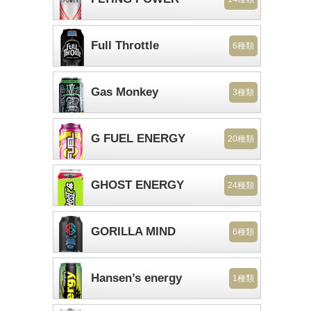
Full Throttle
6種類
Gas Monkey
3種類
G FUEL ENERGY
20種類
GHOST ENERGY
24種類
GORILLA MIND
6種類
Hansen’s energy
1種類