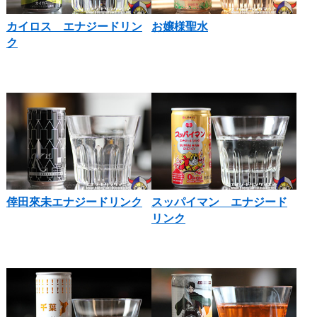
カイロス エナジードリン
お嬢様聖水
ク
倖田來未エナジードリンク
スッパイマン エナジード
リンク