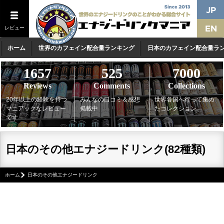
レビュー
ホーム
世界のカフェイン配合量ランキング
日本のカフェイン配合量ラ
1657
525
7000
Reviews
Comments
Collections
20年以上の経験を持つ
みんなの口コミ＆感想
世界各国へ行って集め
マニアックなレビュー
掲載中
たコレクション
です
日本のその他エナジードリンク(82種類)
ホーム
日本のその他エナジードリンク