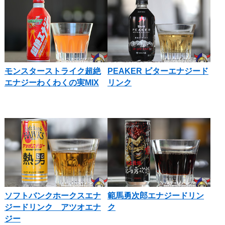
モンスターストライク超絶
PEAKER ビターエナジード
エナジーわくわくの実MIX
リンク
ソフトバンクホークスエナ
範馬勇次郎エナジードリン
ジードリンク アツオエナ
ク
ジー