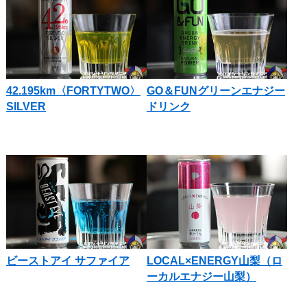
42.195km〈FORTYTWO〉
GO＆FUNグリーンエナジー
SILVER
ドリンク
ビーストアイ サファイア
LOCAL×ENERGY山梨（ロ
ーカルエナジー山梨）