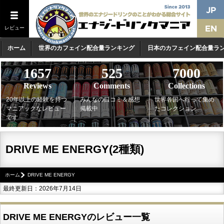
レビュー
ホーム
世界のカフェイン配合量ランキング
日本のカフェイン配合量ラ
1657
525
7000
Reviews
Comments
Collections
20年以上の経験を持つ
みんなの口コミ＆感想
世界各国へ行って集め
マニアックなレビュー
掲載中
たコレクション
です
DRIVE ME ENERGY(2種類)
ホーム
DRIVE ME ENERGY
最終更新日：2026年7月14日
DRIVE ME ENERGYのレビュー一覧