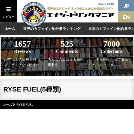
レビュー
ホーム
世界のカフェイン配合量ランキング
日本のカフェイン配合量ラ
1657
525
7000
Reviews
Comments
Collections
20年以上の経験を持つ
みんなの口コミ＆感想
世界各国へ行って集め
マニアックなレビュー
掲載中
たコレクション
です
RYSE FUEL(5種類)
ホーム
RYSE FUEL