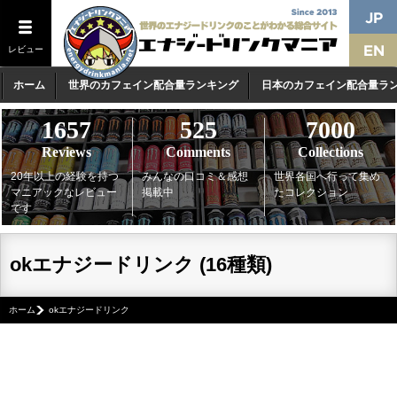
レビュー
ホーム
世界のカフェイン配合量ランキング
日本のカフェイン配合量ラ
1657
525
7000
Reviews
Comments
Collections
20年以上の経験を持つ
みんなの口コミ＆感想
世界各国へ行って集め
マニアックなレビュー
掲載中
たコレクション
です
okエナジードリンク (16種類)
ホーム
okエナジードリンク