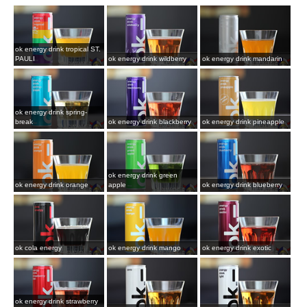
ok energy drink tropical ST.
PAULI
ok energy drink wildberry
ok energy drink mandarin
ok energy drink spring-
break
ok energy drink blackberry
ok energy drink pineapple
ok energy drink green
ok energy drink orange
apple
ok energy drink blueberry
ok cola energy
ok energy drink mango
ok energy drink exotic
ok energy drink strawberry