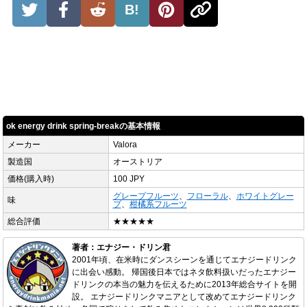
B!
ok energy drink spring-breakの基本情報
メーカー
Valora
製造国
オーストリア
価格(購入時)
100 JPY
グレープフルーツ
、
フローラル
、
ホワイトグレー
味
プ
、
柑橘系フルーツ
総合評価
★★★★★
著者：エナジー・ドリン君
2001年頃、在米時にダンスシーンを通じてエナジードリンク
に出会い感動。 帰国後日本ではネタ飲料扱いだったエナジー
ドリンクの本当の魅力を伝えるために2013年総合サイトを開
設。 エナジードリンクマニアとして改めてエナジードリンク