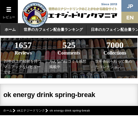
レビュー
ホーム
世界のカフェイン配合量ランキング
日本のカフェイン配合量ラ
1657
525
7000
Reviews
Comments
Collections
20年以上の経験を持つ
みんなの口コミ＆感想
世界各国へ行って集め
マニアックなレビュー
掲載中
たコレクション
です
ok energy drink spring-break
ホーム
okエナジードリンク
ok energy drink spring-break