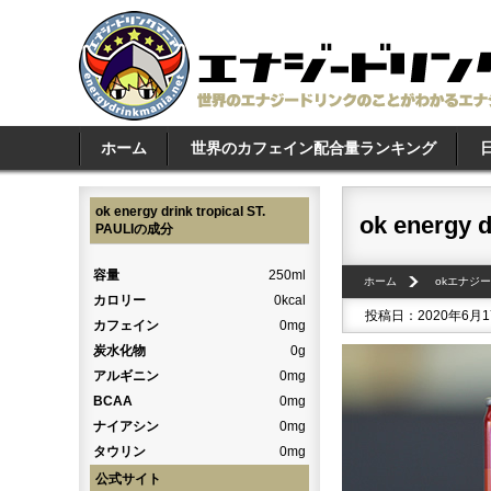
ホーム
世界のカフェイン配合量ランキング
ok energy drink tropical ST.
ok energy d
PAULIの成分
容量
250ml
ホーム
okエナジ
カロリー
0kcal
投稿日：2020年6月
カフェイン
0mg
炭水化物
0g
アルギニン
0mg
BCAA
0mg
ナイアシン
0mg
タウリン
0mg
公式サイト