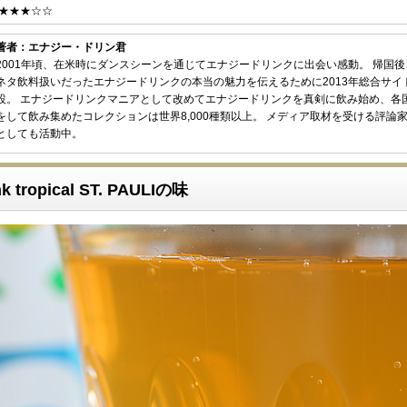
★★★☆☆
著者：エナジー・ドリン君
2001年頃、在米時にダンスシーンを通じてエナジードリンクに出会い感動。 帰国
ネタ飲料扱いだったエナジードリンクの本当の魅力を伝えるために2013年総合サイ
設。 エナジードリンクマニアとして改めてエナジードリンクを真剣に飲み始め、各
をして飲み集めたコレクションは世界8,000種類以上。 メディア取材を受ける評論
としても活動中。
nk tropical ST. PAULIの味