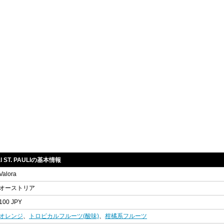
ical ST. PAULIの基本情報
Valora
オーストリア
100 JPY
オレンジ
、
トロピカルフルーツ(酸味)
、
柑橘系フルーツ