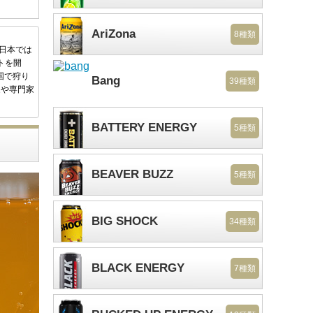
AriZona
8種類
後日本では
トを開
国で狩り
Bang
39種類
家や専門家
BATTERY ENERGY
5種類
BEAVER BUZZ
5種類
BIG SHOCK
34種類
BLACK ENERGY
7種類