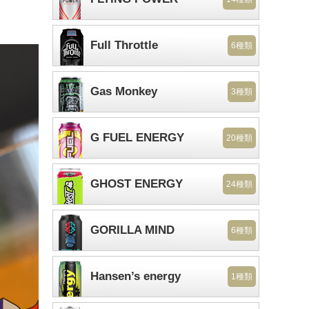
Full Throttle
6種類
Gas Monkey
3種類
G FUEL ENERGY
20種類
GHOST ENERGY
24種類
GORILLA MIND
6種類
Hansen’s energy
1種類