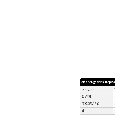
ok energy drink trop
メーカー
製造国
価格(購入時)
味