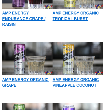
AMP ENERGY
AMP ENERGY ORGANIC
ENDURANCE GRAPE /
TROPICAL BURST
RAISIN
AMP ENERGY ORGANIC
AMP ENERGY ORGANIC
GRAPE
PINEAPPLE COCONUT