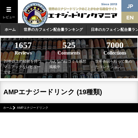
レビュー
ホーム
世界のカフェイン配合量ランキング
日本のカフェイン配合量ラ
1657
525
7000
Reviews
Comments
Collections
20年以上の経験を持つ
みんなの口コミ＆感想
世界各国へ行って集め
マニアックなレビュー
掲載中
たコレクション
です
AMPエナジードリンク (19種類)
ホーム
AMPエナジードリンク