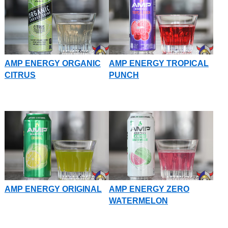
AMP ENERGY ORGANIC
AMP ENERGY TROPICAL
CITRUS
PUNCH
AMP ENERGY ORIGINAL
AMP ENERGY ZERO
WATERMELON