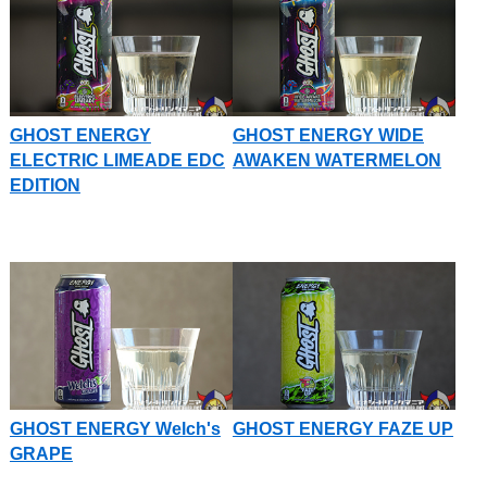
GHOST ENERGY
GHOST ENERGY WIDE
ELECTRIC LIMEADE EDC
AWAKEN WATERMELON
EDITION
GHOST ENERGY Welch's
GHOST ENERGY FAZE UP
GRAPE