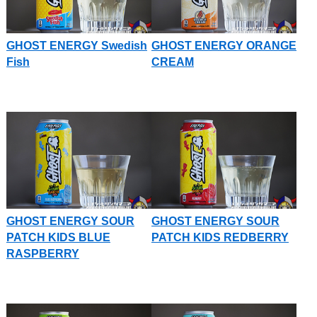
GHOST ENERGY Swedish
GHOST ENERGY ORANGE
Fish
CREAM
GHOST ENERGY SOUR
GHOST ENERGY SOUR
PATCH KIDS BLUE
PATCH KIDS REDBERRY
RASPBERRY