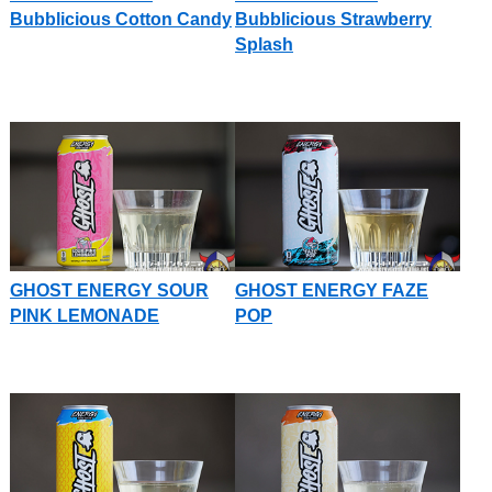
Bubblicious Cotton Candy
Bubblicious Strawberry
Splash
GHOST ENERGY SOUR
GHOST ENERGY FAZE
PINK LEMONADE
POP