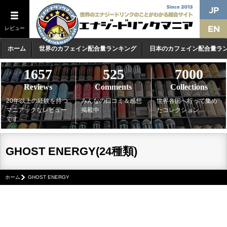
レビュー
ホーム
世界のカフェイン配合量ランキング
日本のカフェイン配合量ラ
1657
525
7000
Reviews
Comments
Collections
20年以上の経験を持つ
みんなの口コミ＆感想
世界各国へ行って集め
マニアックなレビュー
掲載中
たコレクション
です
GHOST ENERGY(24種類)
ホーム
GHOST ENERGY