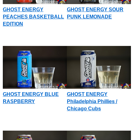
GHOST ENERGY
GHOST ENERGY SOUR
PEACHES BASKETBALL
PUNK LEMONADE
EDITION
GHOST ENERGY BLUE
GHOST ENERGY
RASPBERRY
Philadelphia Phillies /
Chicago Cubs