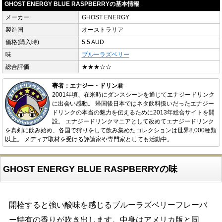
GHOST ENERGY BLUE RASPBERRYの基本情報
メーカー
GHOST ENERGY
製造国
オーストラリア
価格(購入時)
5.5 AUD
味
ブルーラズベリー
総合評価
★★★☆☆
著者：エナジー・ドリン君
2001年頃、在米時にダンスシーンを通じてエナジードリンク
に出会い感動。 帰国後日本ではネタ飲料扱いだったエナジー
ドリンクの本当の魅力を伝えるために2013年総合サイトを開
設。 エナジードリンクマニアとして改めてエナジードリンク
を真剣に飲み始め、各国で狩りをして飲み集めたコレクションは世界8,000種類
以上。 メディア取材を受ける評論家や専門家としても活動中。
GHOST ENERGY BLUE RASPBERRYの味
開栓すると強い酸味を感じるブルーラズベリーフレーバ
ー特有の香りが吹き出します。中身はアメリカ版と同