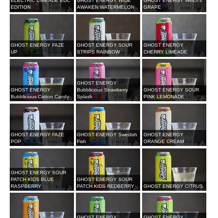
ELECTRIC LIMEADE EDC
GHOST ENERGY WIDE
GHOST ENERGY Welch's
EDITION
AWAKEN WATERMELON
GRAPE
GHOST ENERGY FAZE
GHOST ENERGY SOUR
GHOST ENERGY
UP
STRIPS RAINBOW
CHERRY LIMEADE
GHOST ENERGY
GHOST ENERGY
Bubblicious Strawberry
GHOST ENERGY SOUR
Bubblicious Cotton Candy
Splash
PINK LEMONADE
GHOST ENERGY FAZE
GHOST ENERGY Swedish
GHOST ENERGY
POP
Fish
ORANGE CREAM
GHOST ENERGY SOUR
PATCH KIDS BLUE
GHOST ENERGY SOUR
RASPBERRY
PATCH KIDS REDBERRY
GHOST ENERGY CITRUS
GHOST ENERGY
GHOST ENERGY