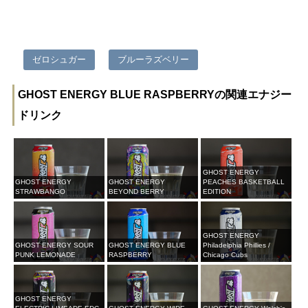
ゼロシュガー
ブルーラズベリー
GHOST ENERGY BLUE RASPBERRYの関連エナジー
ドリンク
GHOST ENERGY
GHOST ENERGY
GHOST ENERGY
PEACHES BASKETBALL
STRAWBANGO
BEYOND BERRY
EDITION
GHOST ENERGY
GHOST ENERGY SOUR
GHOST ENERGY BLUE
Philadelphia Phillies /
PUNK LEMONADE
RASPBERRY
Chicago Cubs
GHOST ENERGY