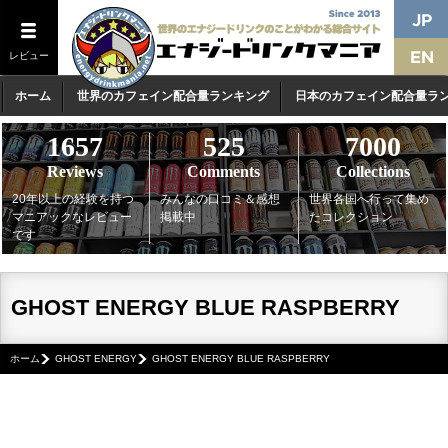
レビュー
ホーム
世界のカフェイン配合量ランキング
日本のカフェイン配合量ラ
1657
525
7000
Reviews
Comments
Collections
20年以上の経験を持つ
みんなの口コミ＆感想
世界各国へ行って集め
マニアックなレビュー
掲載中
たコレクション
です
GHOST ENERGY BLUE RASPBERRY
ホーム
GHOST ENERGY
GHOST ENERGY BLUE RASPBERRY