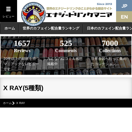
レビュー
ホーム
世界のカフェイン配合量ランキング
日本のカフェイン配合量ラ
1657
525
7000
Reviews
Comments
Collections
20年以上の経験を持つ
みんなの口コミ＆感想
世界各国へ行って集め
マニアックなレビュー
掲載中
たコレクション
です
X RAY(5種類)
ホーム
X RAY