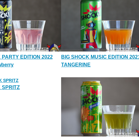
 PARTY EDITION 2022
BIG SHOCK MUSIC EDITION 202
wberry
TANGERINE
 SPRITZ