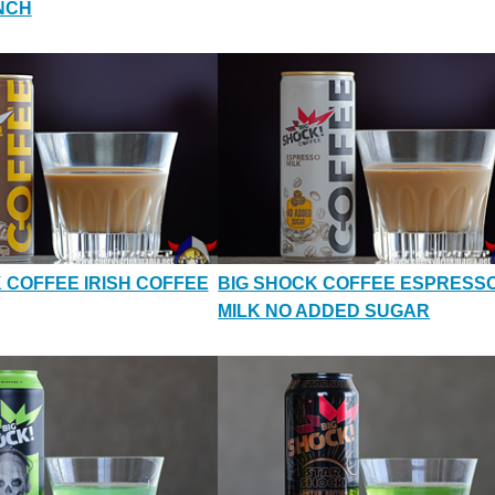
NCH
 COFFEE IRISH COFFEE
BIG SHOCK COFFEE ESPRESS
MILK NO ADDED SUGAR