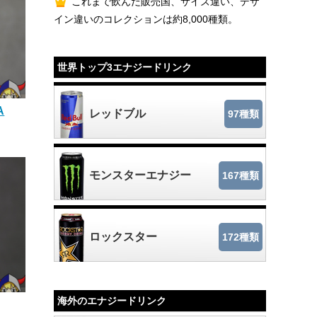
これまで飲んだ販売国、サイズ違い、デザ
イン違いのコレクションは約8,000種類。
世界トップ3エナジードリンク
A
レッドブル
97種類
モンスターエナジー
167種類
ロックスター
172種類
海外のエナジードリンク