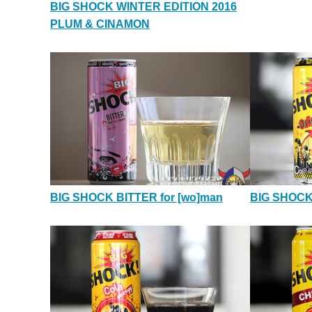
BIG SHOCK WINTER EDITION 2016
PLUM & CINAMON
BIG SHOCK BITTER for [wo]man
BIG SHOCK 