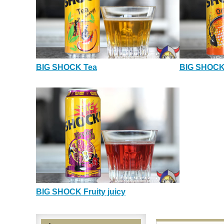
BIG SHOCK Tea
BIG SHOCK
BIG SHOCK Fruity juicy