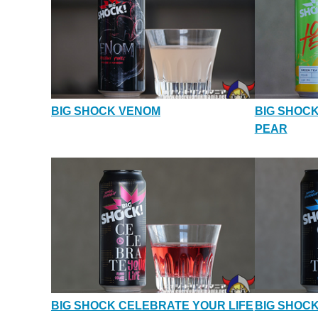
BIG SHOCK VENOM
BIG SHOCK
PEAR
BIG SHOCK CELEBRATE YOUR LIFE
BIG SHOCK