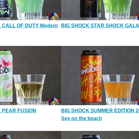
 CALL OF DUTY Modern
BIG SHOCK STAR SHOCK GAL
 PEAR FUSION
BIG SHOCK SUMMER EDITION 2
Sex on the beach