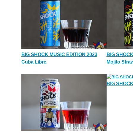
BIG SHOCK MUSIC EDITION 2023
BIG SHOCK
Cuba Libre
Mojito Stra
BIG SHOCK