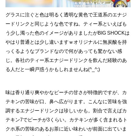
グラスに注ぐと色は明るく透明な黄色で王道系のエナジ
ードリンクと同じような色ですね。ティー系といえばも
う少し濁った色のイメージがありましたがBIG SHOCKは
やはり普通とは少し違いますｗオリジナルに無炭酸を持
っくるようなブランドなので何があっても驚かない感
じ。各社のティー系エナジードリンクを飲んだ経験のあ
る人だと一瞬戸惑うかもしれませんね(^_^;)
味は香り通り爽やかなピーチの甘さが特徴的ですが、カ
テキンの苦味が口、鼻へ広がります。こんなに苦味を強
調するエナジードリンクは珍しいかも。割合で言えばカ
テキン7でピーチが3くらい。カテキンが多く含まれるト
クホ系の苦味のあるお茶に近い味わいが前面に出ていま