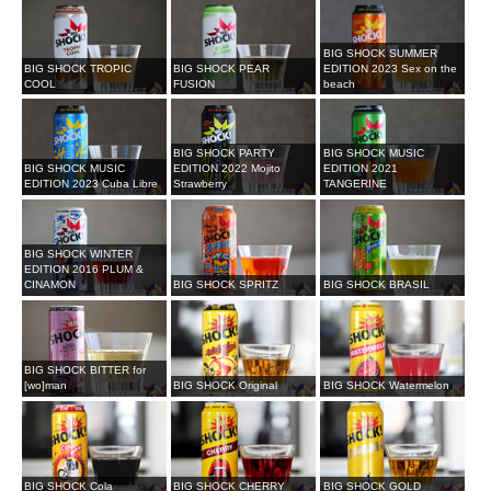
BIG SHOCK SUMMER
BIG SHOCK TROPIC
BIG SHOCK PEAR
EDITION 2023 Sex on the
COOL
FUSION
beach
BIG SHOCK PARTY
BIG SHOCK MUSIC
BIG SHOCK MUSIC
EDITION 2022 Mojito
EDITION 2021
EDITION 2023 Cuba Libre
Strawberry
TANGERINE
BIG SHOCK WINTER
EDITION 2016 PLUM &
CINAMON
BIG SHOCK SPRITZ
BIG SHOCK BRASIL
BIG SHOCK BITTER for
[wo]man
BIG SHOCK Original
BIG SHOCK Watermelon
BIG SHOCK Cola
BIG SHOCK CHERRY
BIG SHOCK GOLD