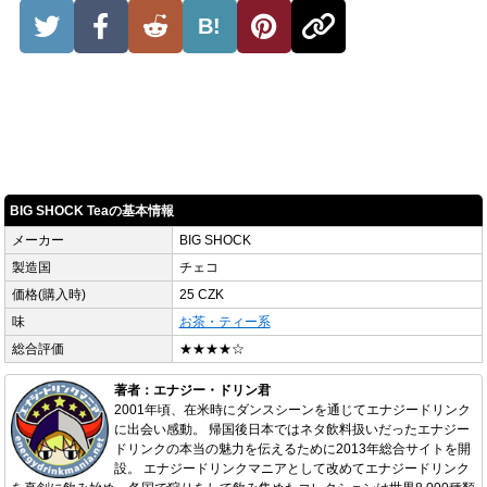
B!
BIG SHOCK Teaの基本情報
メーカー
BIG SHOCK
製造国
チェコ
価格(購入時)
25 CZK
味
お茶・ティー系
総合評価
★★★★☆
著者：エナジー・ドリン君
2001年頃、在米時にダンスシーンを通じてエナジードリンク
に出会い感動。 帰国後日本ではネタ飲料扱いだったエナジー
ドリンクの本当の魅力を伝えるために2013年総合サイトを開
設。 エナジードリンクマニアとして改めてエナジードリンク