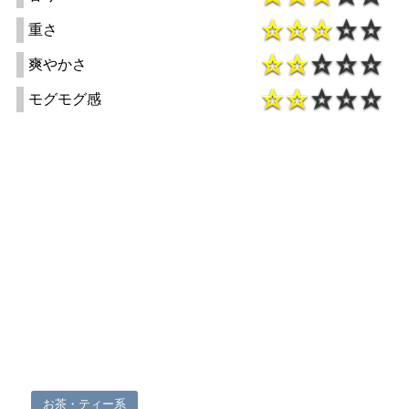
重さ
爽やかさ
モグモグ感
お茶・ティー系