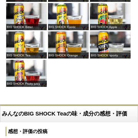
BIG SHOCK Bitter
BIG SHOCK Exotic
BIG SHOCK Apple
BIG SHOCK Tea
BIG SHOCK Orange
BIG SHOCK sporty
BIG SHOCK Fruity juicy
みんなのBIG SHOCK Teaの味・成分の感想・評価
感想・評価の投稿