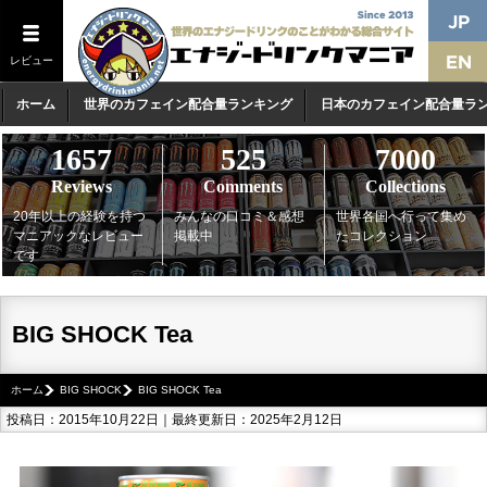
レビュー
ホーム
世界のカフェイン配合量ランキング
日本のカフェイン配合量ラ
1657
525
7000
Reviews
Comments
Collections
20年以上の経験を持つ
みんなの口コミ＆感想
世界各国へ行って集め
マニアックなレビュー
掲載中
たコレクション
です
BIG SHOCK Tea
ホーム
BIG SHOCK
BIG SHOCK Tea
投稿日：2015年10月22日｜最終更新日：2025年2月12日