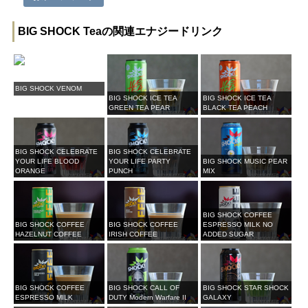
BIG SHOCK Teaの関連エナジードリンク
BIG SHOCK VENOM
BIG SHOCK ICE TEA
BIG SHOCK ICE TEA
GREEN TEA PEAR
BLACK TEA PEACH
BIG SHOCK CELEBRATE
BIG SHOCK CELEBRATE
YOUR LIFE BLOOD
YOUR LIFE PARTY
BIG SHOCK MUSIC PEAR
ORANGE
PUNCH
MIX
BIG SHOCK COFFEE
BIG SHOCK COFFEE
BIG SHOCK COFFEE
ESPRESSO MILK NO
HAZELNUT COFFEE
IRISH COFFEE
ADDED SUGAR
BIG SHOCK COFFEE
BIG SHOCK CALL OF
BIG SHOCK STAR SHOCK
ESPRESSO MILK
DUTY Modern Warfare II
GALAXY