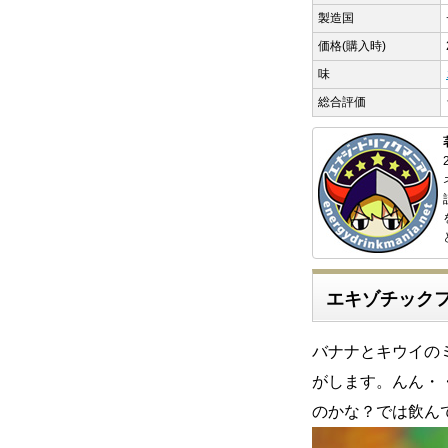
製造国
価格(購入時)
味
総合評価
エキゾチック
バナナとキウイの
がします。んん・
のかな？では飲ん