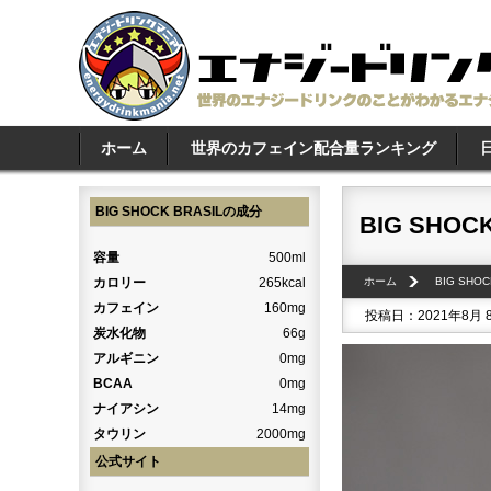
ホーム
世界のカフェイン配合量ランキング
BIG SHOCK BRASILの成分
BIG SHOCK
容量
500ml
カロリー
265kcal
ホーム
BIG SHOC
カフェイン
160mg
投稿日：2021年8月 
炭水化物
66g
アルギニン
0mg
BCAA
0mg
ナイアシン
14mg
タウリン
2000mg
公式サイト