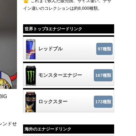
これまで飲んだ販売国、サイズ違い、デザ
イン違いのコレクションは約8,000種類。
世界トップ3エナジードリンク
レッドブル
97種類
モンスターエナジー
167種類
IG
ロックスター
172種類
レンドせ
海外のエナジードリンク