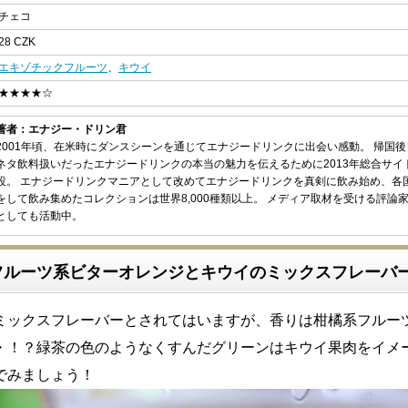
チェコ
28 CZK
エキゾチックフルーツ
、
キウイ
★★★★☆
著者：エナジー・ドリン君
2001年頃、在米時にダンスシーンを通じてエナジードリンクに出会い感動。 帰国
ネタ飲料扱いだったエナジードリンクの本当の魅力を伝えるために2013年総合サイ
設。 エナジードリンクマニアとして改めてエナジードリンクを真剣に飲み始め、各
をして飲み集めたコレクションは世界8,000種類以上。 メディア取材を受ける評論
としても活動中。
フルーツ系ビターオレンジとキウイのミックスフレーバ
ミックスフレーバーとされてはいますが、香りは柑橘系フルー
・！？緑茶の色のようなくすんだグリーンはキウイ果肉をイメ
でみましょう！