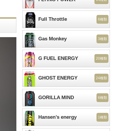
Full Throttle
6種類
Gas Monkey
3種類
G FUEL ENERGY
20種類
GHOST ENERGY
24種類
GORILLA MIND
6種類
Hansen’s energy
1種類