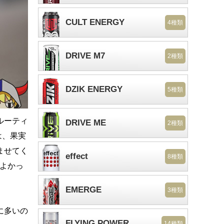
CULT ENERGY
4種類
DRIVE M7
2種類
DZIK ENERGY
5種類
ルーティ
DRIVE ME
2種類
は、果実
ませてく
effect
8種類
ばよかっ
EMERGE
3種類
に多いの
FLYING POWER
14種類