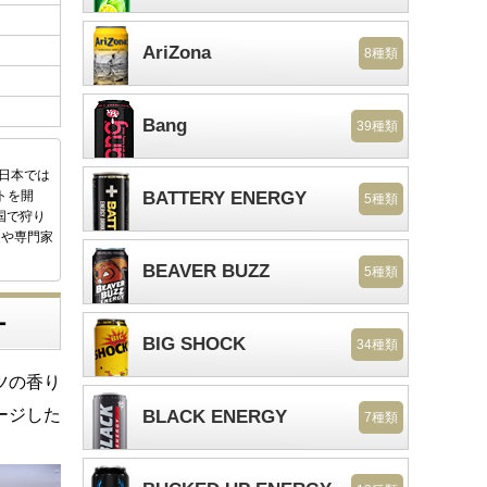
AriZona
8種類
Bang
39種類
後日本では
トを開
BATTERY ENERGY
5種類
国で狩り
家や専門家
BEAVER BUZZ
5種類
ー
BIG SHOCK
34種類
ツの香り
ージした
BLACK ENERGY
7種類