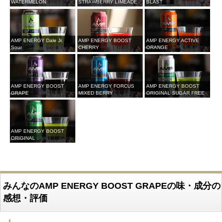
WATERMELON
STRAWBERRY LIMEADE
BLAST
AMP ENERGY Dale Jr.
AMP ENERGY BOOST
AMP ENERGY ACTIVE
Sour
CHERRY
ORANGE
AMP ENERGY BOOST
AMP ENERGY FORCUS
AMP ENERGY BOOST
GRAPE
MIXED BERRY
ORIGINAL SUGAR FREE
AMP ENERGY BOOST
ORIGINAL
みんなのAMP ENERGY BOOST GRAPEの味・成分の
感想・評価