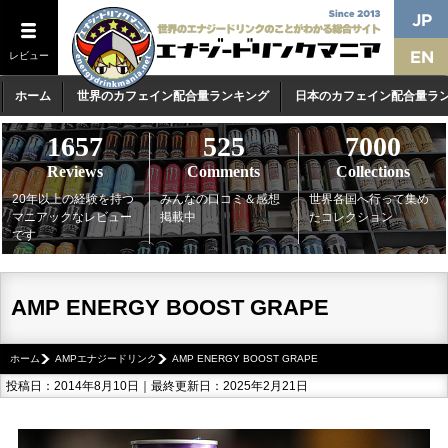
レビュー
ホーム
世界のカフェイン配合量ランキング
日本のカフェイン配合量ラ
1657
525
7000
Reviews
Comments
Collections
20年以上の経験を持つ
みんなの口コミ＆感想
世界各国へ行って集め
マニアックなレビュー
掲載中
たコレクション
です
AMP ENERGY BOOST GRAPE
ホーム
AMPエナジードリンク
AMP ENERGY BOOST GRAPE
投稿日：2014年8月10日｜最終更新日：2025年2月21日