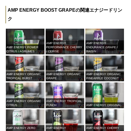
AMP ENERGY BOOST GRAPEの関連エナジードリン
ク
AMP ENERGY
AMP ENERGY
AMP ENERGY POWER
PERFORMANCE CHERRY
ENDURANCE GRAPE /
CITRUS / AGRUMES
/ CERISE
RAISIN
AMP ENERGY ORGANIC
AMP ENERGY ORGANIC
AMP ENERGY ORGANIC
TROPICAL BURST
GRAPE
PINEAPPLE COCONUT
AMP ENERGY ORGANIC
AMP ENERGY TROPICAL
CITRUS
PUNCH
AMP ENERGY ORIGINAL
AMP ENERGY ZERO
AMP ENERGY
AMP ENERGY CHERRY