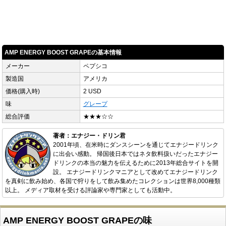
AMP ENERGY BOOST GRAPEの基本情報
メーカー
ペプシコ
製造国
アメリカ
価格(購入時)
2 USD
味
グレープ
総合評価
★★★☆☆
著者：エナジー・ドリン君
2001年頃、在米時にダンスシーンを通じてエナジードリンク
に出会い感動。 帰国後日本ではネタ飲料扱いだったエナジー
ドリンクの本当の魅力を伝えるために2013年総合サイトを開
設。 エナジードリンクマニアとして改めてエナジードリンク
を真剣に飲み始め、各国で狩りをして飲み集めたコレクションは世界8,000種類
以上。 メディア取材を受ける評論家や専門家としても活動中。
AMP ENERGY BOOST GRAPEの味