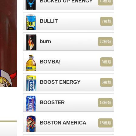
BUCKED UP ENERGY
13種類
BULLIT
7種類
burn
22種類
BOMBA!
8種類
BOOST ENERGY
6種類
BOOSTER
13種類
BOSTON AMERICA
15種類