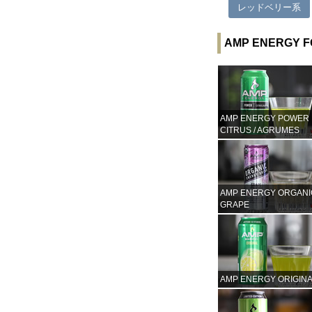
レッドベリー系
AMP ENERGY
AMP ENERGY POWER
CITRUS / AGRUMES
AMP ENERGY ORGANI
GRAPE
AMP ENERGY ORIGIN