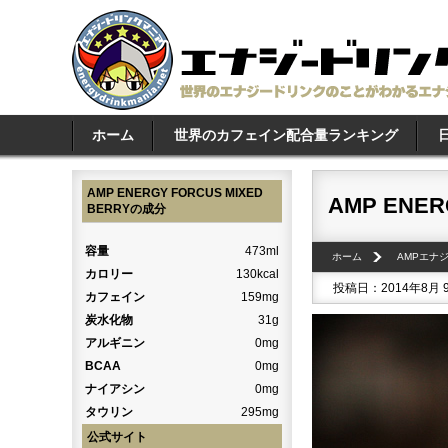
ホーム
世界のカフェイン配合量ランキング
AMP ENERGY FORCUS MIXED
AMP ENER
BERRYの成分
容量
473ml
ホーム
AMPエナ
カロリー
130kcal
投稿日：2014年8月
カフェイン
159mg
炭水化物
31g
アルギニン
0mg
BCAA
0mg
ナイアシン
0mg
タウリン
295mg
公式サイト