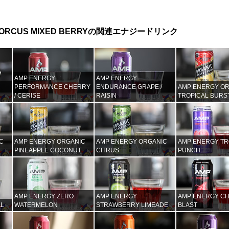
 FORCUS MIXED BERRYの関連エナジードリンク
AMP ENERGY
AMP ENERGY
PERFORMANCE CHERRY
ENDURANCE GRAPE /
AMP ENERGY O
/ CERISE
RAISIN
TROPICAL BURS
C
AMP ENERGY ORGANIC
AMP ENERGY ORGANIC
AMP ENERGY TR
PINEAPPLE COCONUT
CITRUS
PUNCH
AMP ENERGY ZERO
AMP ENERGY
AMP ENERGY C
AL
WATERMELON
STRAWBERRY LIMEADE
BLAST