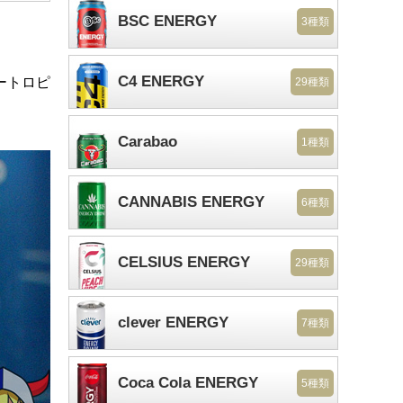
BSC ENERGY
3種類
C4 ENERGY
ートロピ
29種類
Carabao
1種類
CANNABIS ENERGY
6種類
CELSIUS ENERGY
29種類
clever ENERGY
7種類
Coca Cola ENERGY
5種類