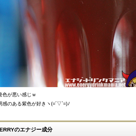
発色が悪い感じｗ
のある紫色が好きヽ(=´▽`=)ﾉ
 BERRYのエナジー成分