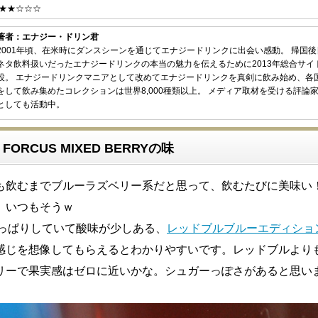
★★☆☆☆
著者：エナジー・ドリン君
2001年頃、在米時にダンスシーンを通じてエナジードリンクに出会い感動。 帰国
ネタ飲料扱いだったエナジードリンクの本当の魅力を伝えるために2013年総合サイ
設。 エナジードリンクマニアとして改めてエナジードリンクを真剣に飲み始め、各
をして飲み集めたコレクションは世界8,000種類以上。 メディア取材を受ける評論
としても活動中。
 FORCUS MIXED BERRYの味
も飲むまでブルーラズベリー系だと思って、飲むたびに美味い
。いつもそうｗ
さっぱりしていて酸味が少しある、
レッドブルブルーエディショ
感じを想像してもらえるとわかりやすいです。レッドブルより
リーで果実感はゼロに近いかな。シュガーっぽさがあると思い