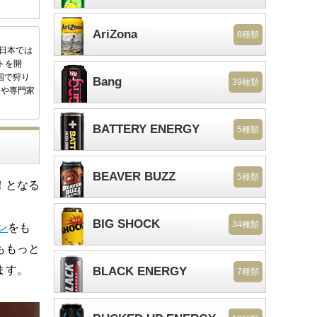
AriZona
8種類
後日本では
トを開
国で狩り
Bang
39種類
家や専門家
BATTERY ENERGY
5種類
BEAVER BUZZ
5種類
！となる
BIG SHOCK
34種類
ン
をも
ももっと
ます。
BLACK ENERGY
7種類