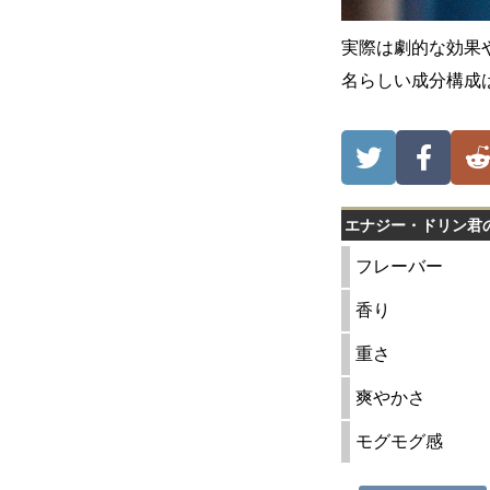
実際は劇的な効果や
名らしい成分構成
エナジー・ドリン君
フレーバー
香り
重さ
爽やかさ
モグモグ感