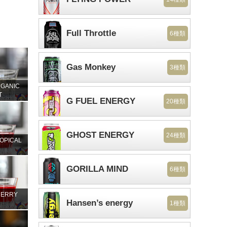
Full Throttle
6種類
Gas Monkey
3種類
RGANIC
T
G FUEL ENERGY
20種類
GHOST ENERGY
24種類
OPICAL
GORILLA MIND
6種類
HERRY
Hansen’s energy
1種類