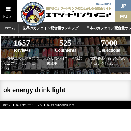
レビュー
ホーム
世界のカフェイン配合量ランキング
日本のカフェイン配合量ラ
1657
525
7000
Reviews
Comments
Collections
20年以上の経験を持つ
みんなの口コミ＆感想
世界各国へ行って集め
マニアックなレビュー
掲載中
たコレクション
です
ok energy drink light
ホーム
okエナジードリンク
ok energy drink light