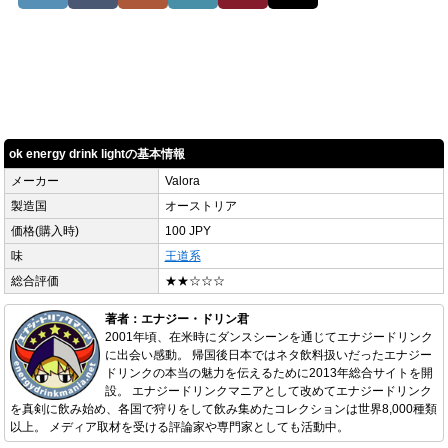
ok energy drink lightの基本情報
メーカー
Valora
製造国
オーストリア
価格(購入時)
100 JPY
味
王道系
総合評価
★★☆☆☆
著者：エナジー・ドリン君
2001年頃、在米時にダンスシーンを通じてエナジードリンク
に出会い感動。 帰国後日本ではネタ飲料扱いだったエナジー
ドリンクの本当の魅力を伝えるために2013年総合サイトを開
設。 エナジードリンクマニアとして改めてエナジードリンク
を真剣に飲み始め、各国で狩りをして飲み集めたコレクションは世界8,000種類
以上。 メディア取材を受ける評論家や専門家としても活動中。