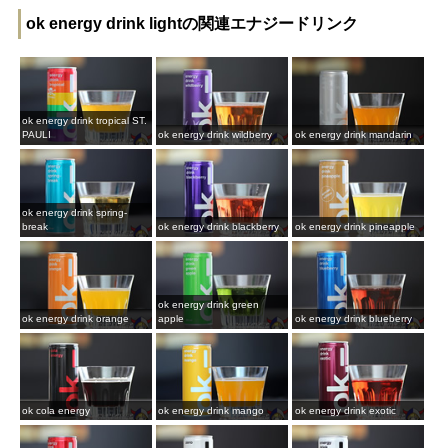
ok energy drink lightの関連エナジードリンク
ok energy drink tropical ST.
PAULI
ok energy drink wildberry
ok energy drink mandarin
ok energy drink spring-
break
ok energy drink blackberry
ok energy drink pineapple
ok energy drink green
ok energy drink orange
apple
ok energy drink blueberry
ok cola energy
ok energy drink mango
ok energy drink exotic