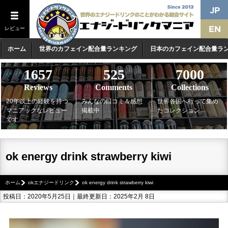
レビュー
ホーム
世界のカフェイン配合量ランキング
日本のカフェイン配合量ラ
1657
525
7000
Reviews
Comments
Collections
20年以上の経験を持つ
みんなの口コミ＆感想
世界各国へ行って集め
マニアックなレビュー
掲載中
たコレクション
です
ok energy drink strawberry kiwi
ホーム
okエナジードリンク
ok energy drink strawberry kiwi
投稿日：2020年5月25日｜最終更新日：2025年2月 8日