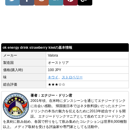
ok energy drink strawberry kiwiの基本情報
メーカー
Valora
製造国
オーストリア
価格(購入時)
100 JPY
味
キウイ
、
ストロベリー
総合評価
★★★☆☆
著者：エナジー・ドリン君
2001年頃、在米時にダンスシーンを通じてエナジードリンク
に出会い感動。 帰国後日本ではネタ飲料扱いだったエナジー
ドリンクの本当の魅力を伝えるために2013年総合サイトを開
設。 エナジードリンクマニアとして改めてエナジードリンク
を真剣に飲み始め、各国で狩りをして飲み集めたコレクションは世界8,000種類
以上。 メディア取材を受ける評論家や専門家としても活動中。