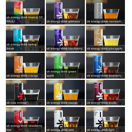
ok energy drink tropical ST.
PAULI
ok energy drink wildberry
ok energy drink mandarin
ok energy drink spring-
break
ok energy drink blackberry
ok energy drink pineapple
ok energy drink green
ok energy drink orange
apple
ok energy drink blueberry
ok cola energy
ok energy drink mango
ok energy drink exotic
ok energy drink strawberry
kiwi
ok energy drink zero
ok energy drink light