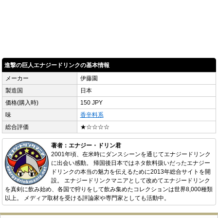
進撃の巨人エナジードリンクの基本情報
メーカー
伊藤園
製造国
日本
価格(購入時)
150 JPY
味
香辛料系
総合評価
★☆☆☆☆
著者：エナジー・ドリン君
2001年頃、在米時にダンスシーンを通じてエナジードリンク
に出会い感動。 帰国後日本ではネタ飲料扱いだったエナジー
ドリンクの本当の魅力を伝えるために2013年総合サイトを開
設。 エナジードリンクマニアとして改めてエナジードリンク
を真剣に飲み始め、各国で狩りをして飲み集めたコレクションは世界8,000種類
以上。 メディア取材を受ける評論家や専門家としても活動中。