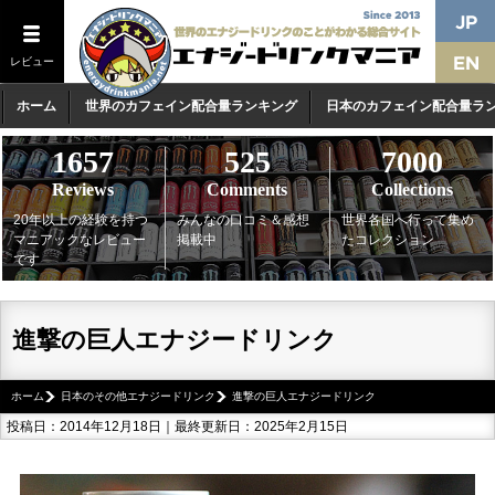
レビュー
ホーム
世界のカフェイン配合量ランキング
日本のカフェイン配合量ラ
1657
525
7000
Reviews
Comments
Collections
20年以上の経験を持つ
みんなの口コミ＆感想
世界各国へ行って集め
マニアックなレビュー
掲載中
たコレクション
です
進撃の巨人エナジードリンク
ホーム
日本のその他エナジードリンク
進撃の巨人エナジードリンク
投稿日：2014年12月18日｜最終更新日：2025年2月15日