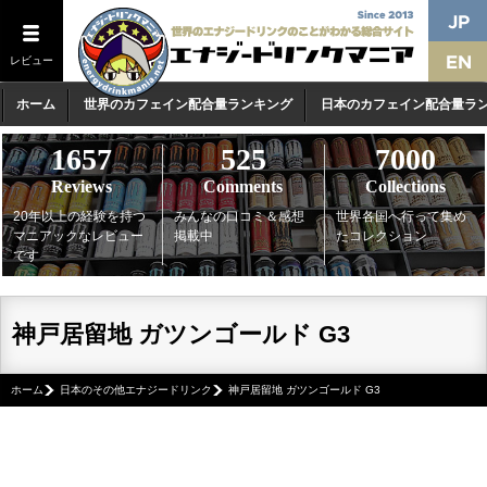
レビュー
ホーム
世界のカフェイン配合量ランキング
日本のカフェイン配合量ラ
1657
525
7000
Reviews
Comments
Collections
20年以上の経験を持つ
みんなの口コミ＆感想
世界各国へ行って集め
マニアックなレビュー
掲載中
たコレクション
です
神戸居留地 ガツンゴールド G3
ホーム
日本のその他エナジードリンク
神戸居留地 ガツンゴールド G3