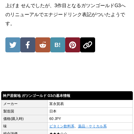
上げま せんでしたが、3作目となるガツンゴールドG3へ
のリニューアルでエナジードリンク表記がついたようで
す。
B!
神戸居留地 ガツンゴールド G3の基本情報
メーカー
富永貿易
製造国
日本
価格(購入時)
60 JPY
味
ビタミン飲料系
、
薬品・ケミカル系
総合評価
★★★☆☆