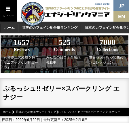
レビュー
ホーム
世界のカフェイン配合量ランキング
日本のカフェイン配合量ラ
1657
525
7000
Reviews
Comments
Collections
20年以上の経験を持つ
みんなの口コミ＆感想
世界各国へ行って集め
マニアックなレビュー
掲載中
たコレクション
です
ぷるっシュ!! ゼリー×スパークリング エ
ナジー
ホーム
日本のその他エナジードリンク
ぷるっシュ!! ゼリー×スパークリング エナジー
投稿日：2020年6月29日｜最終更新日：2025年2月 8日