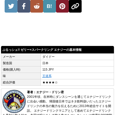
B!
ぷるっシュ!! ゼリー×スパークリング エナジーの基本情報
メーカー
ダイドー
製造国
日本
価格(購入時)
115 JPY
味
王道系
総合評価
★★★★☆
著者：エナジー・ドリン君
2001年頃、在米時にダンスシーンを通じてエナジードリンク
に出会い感動。 帰国後日本ではネタ飲料扱いだったエナジー
ドリンクの本当の魅力を伝えるために2013年総合サイトを開
設。 エナジードリンクマニアとして改めてエナジードリンク