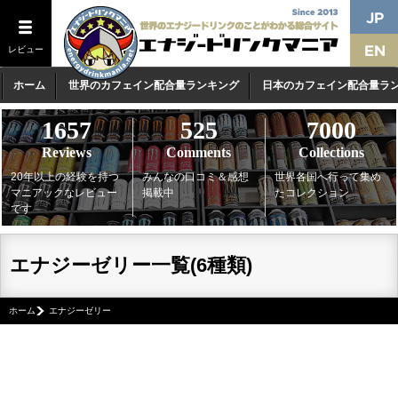
レビュー
ホーム
世界のカフェイン配合量ランキング
日本のカフェイン配合量ラ
1657
525
7000
Reviews
Comments
Collections
20年以上の経験を持つ
みんなの口コミ＆感想
世界各国へ行って集め
マニアックなレビュー
掲載中
たコレクション
です
エナジーゼリー一覧(6種類)
ホーム
エナジーゼリー