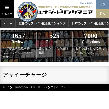
レビュー
ホーム
世界のカフェイン配合量ランキング
日本のカフェイン配合量ラ
1657
525
7000
Reviews
Comments
Collections
20年以上の経験を持つ
みんなの口コミ＆感想
世界各国へ行って集め
マニアックなレビュー
掲載中
たコレクション
です
アサイーチャージ
ホーム
日本のその他エナジードリンク
アサイーチャージ