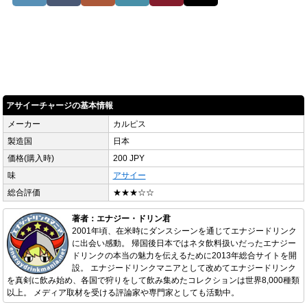
アサイーチャージの基本情報
メーカー
カルピス
製造国
日本
価格(購入時)
200 JPY
味
アサイー
総合評価
★★★☆☆
著者：エナジー・ドリン君
2001年頃、在米時にダンスシーンを通じてエナジードリンク
に出会い感動。 帰国後日本ではネタ飲料扱いだったエナジー
ドリンクの本当の魅力を伝えるために2013年総合サイトを開
設。 エナジードリンクマニアとして改めてエナジードリンク
を真剣に飲み始め、各国で狩りをして飲み集めたコレクションは世界8,000種類
以上。 メディア取材を受ける評論家や専門家としても活動中。