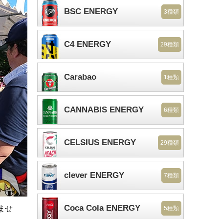
BSC ENERGY
3種類
C4 ENERGY
29種類
Carabao
1種類
CANNABIS ENERGY
6種類
CELSIUS ENERGY
29種類
clever ENERGY
7種類
Coca Cola ENERGY
ませ
5種類