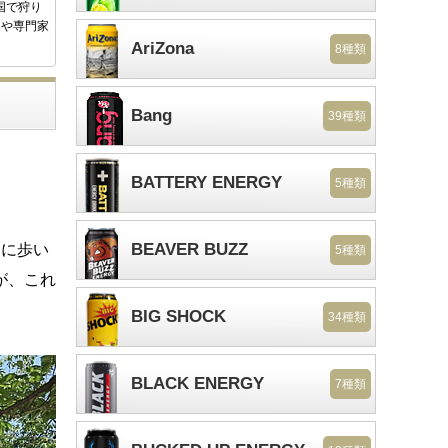
国で狩り
家や専門家
AriZona
8種類
Bang
39種類
BATTERY ENERGY
5種類
BEAVER BUZZ
通に歩い
5種類
が、これ
BIG SHOCK
34種類
BLACK ENERGY
7種類