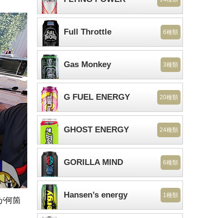
Full Throttle
6種類
Gas Monkey
3種類
G FUEL ENERGY
20種類
GHOST ENERGY
24種類
GORILLA MIND
6種類
Hansen’s energy
1種類
が何箇