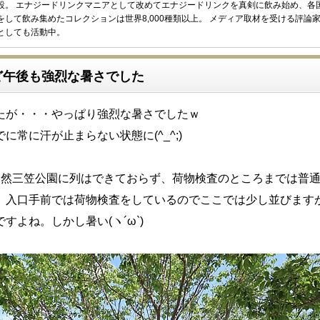
設。 エナジードリンクマニアとして改めてエナジードリンクを真剣に飲み始め、各
をして飲み集めたコレクションは世界8,000種類以上。 メディア取材を受ける評論
としても活動中。
ど午後も強烈な暑さでした
たが・・・やっぱり強烈な暑さでしたｗ
に常に汗が止まらない状態に(^_^;)
当然三笠公園に列はできておらず、荷物検査のところまでは普
。入口手前では荷物検査をしているのでここでは少し並びます
すよね。しかし暑い(ヽ´ω`)