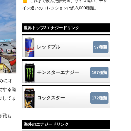
これまで飲んだ販売国、サイズ違い、デザ
イン違いのコレクションは約8,000種類。
世界トップ3エナジードリンク
レッドブル
97種類
モンスターエナジー
167種類
めにオ
動する道
ロックスター
動してま
172種類
奪戦も
海外のエナジードリンク