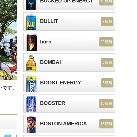
BUCKED UP ENERGY
13種類
BULLIT
7種類
burn
22種類
BOMBA!
8種類
BOOST ENERGY
6種類
いです。
BOOSTER
13種類
BOSTON AMERICA
15種類