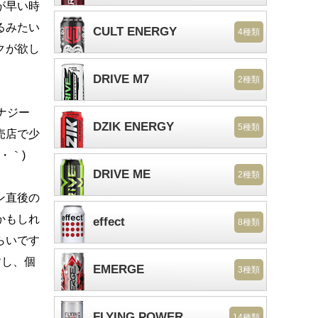
が早い時
るみたい
CULT ENERGY
4種類
クが欲し
DRIVE M7
2種類
ナジー
DZIK ENERGY
5種類
売店で少
・｀)
DRIVE ME
2種類
ン直後の
かもしれ
effect
8種類
らいです
すし、個
EMERGE
3種類
FLYING POWER
14種類