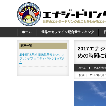
ホーム
世界のカフェイン配合量ランキング
記事一覧
2017エ
めの時間に
2019厚木基地 日米親善春まつり ス
プリングフェスティバルに行ってき
た
ホーム
米軍基地開
投稿日：2017年8月 