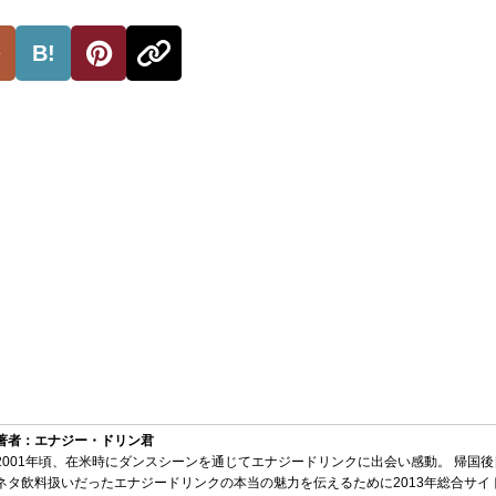
B!
著者：エナジー・ドリン君
2001年頃、在米時にダンスシーンを通じてエナジードリンクに出会い感動。 帰国
ネタ飲料扱いだったエナジードリンクの本当の魅力を伝えるために2013年総合サイ