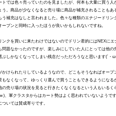
ートでは色々売っていたのを見ましたが、何本も大量に買う人
ょう。商品が少なくなると売り場に商品が補充されることもあ
もう補充はなしと言われました。色々な種類のエナジードリン
オープンと同時に入ったほうが良いかもしれないですね。
リンクを買いに来たわけではないのでドリン君的にはNEXにエ
も問題なかったのですが、楽しみにしていた人にとっては他の
選ぶしかなくなってしまい残念だっただろうなと思います(´・ω
がかけられたりしているようなので、どこもそうなればオープ
景もなくなって、ゆっくり選んで買うこともできるようになる
地の売り場の状況を見ると行きたくなくなるという人もいるく
すｗ)、軍クラスタからはカート勢はよく思われていないようで
については賛成寄りです。