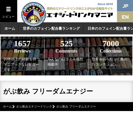
レビュー
ホーム
世界のカフェイン配合量ランキング
日本のカフェイン配合量ラ
1657
525
7000
Reviews
Comments
Collections
20年以上の経験を持つ
みんなの口コミ＆感想
世界各国へ行って集め
マニアックなレビュー
掲載中
たコレクション
です
がぶ飲み フリーダムエナジー
ホーム
がぶ飲みエナジードリンク
がぶ飲み フリーダムエナジー