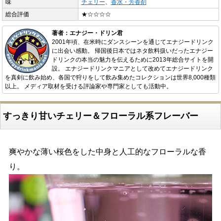
味
チェリー
、
香水・芳香剤
総合評価
★☆☆☆☆
著者：エナジー・ドリン君
2001年頃、在米時にダンスシーンを通じてエナジードリンク
に出会い感動。 帰国後日本ではネタ飲料扱いだったエナジー
ドリンクの本当の魅力を伝えるために2013年総合サイトを開
設。 エナジードリンクマニアとして改めてエナジードリンク
を真剣に飲み始め、各国で狩りをして飲み集めたコレクションは世界8,000種類
以上。 メディア取材を受ける評論家や専門家としても活動中。
すっきり甘いチェリー＆フローラル系フレーバー
爽やかな薄い桜色をした中身と人工的なフローラルな香
り。