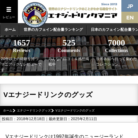
レビュー
ホーム
世界のカフェイン配合量ランキング
日本のカフェイン配合量ラ
1657
525
7000
Reviews
Comments
Collections
20年以上の経験を持つ
みんなの口コミ＆感想掲
世界各国へ行って集めた
マニアックなレビューで
載中
コレクション
す
Vエナジードリンクのグッズ
ホーム
エナジードリンクグッズ
Vエナジードリンクのグッズ
投稿日：2018年12月18日｜最終更新日：2025年2月11日
Vエナジードリンクは1997年誕生のニュージーランド、