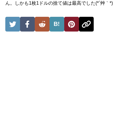
ん。しかも1枚1ドルの捨て値は最高でした(*´艸｀*)
B!