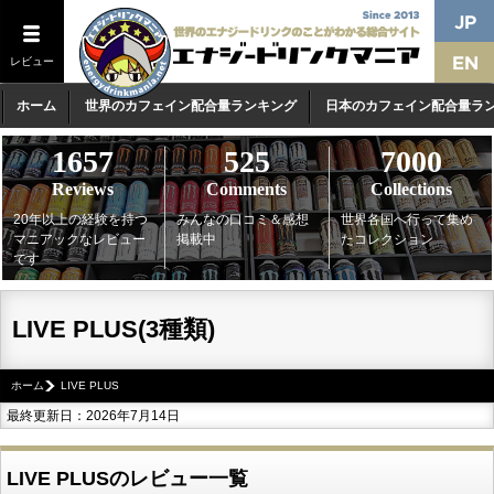
レビュー
ホーム
世界のカフェイン配合量ランキング
日本のカフェイン配合量ラ
1657
525
7000
Reviews
Comments
Collections
20年以上の経験を持つ
みんなの口コミ＆感想
世界各国へ行って集め
マニアックなレビュー
掲載中
たコレクション
です
LIVE PLUS(3種類)
ホーム
LIVE PLUS
最終更新日：2026年7月14日
LIVE PLUSのレビュー一覧