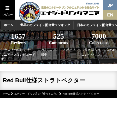
レビュー
ホーム
世界のカフェイン配合量ランキング
日本のカフェイン配合量ラ
1657
525
7000
Reviews
Comments
Collections
20年以上の経験を持つ
みんなの口コミ＆感想掲
世界各国へ行って集めた
マニアックなレビューで
載中
コレクション
す
Red Bull仕様ストラトベクター
ホーム
エナジー・ドリン君の『作ってみた』
Red Bull仕様ストラトベクター