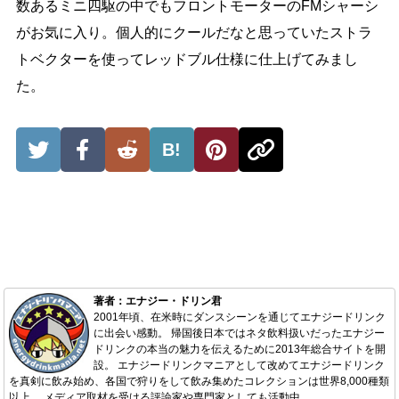
数あるミニ四駆の中でもフロントモーターのFMシャーシ
がお気に入り。個人的にクールだなと思っていたストラ
トベクターを使ってレッドブル仕様に仕上げてみまし
た。
B!
著者：エナジー・ドリン君
2001年頃、在米時にダンスシーンを通じてエナジードリンク
に出会い感動。 帰国後日本ではネタ飲料扱いだったエナジー
ドリンクの本当の魅力を伝えるために2013年総合サイトを開
設。 エナジードリンクマニアとして改めてエナジードリンク
を真剣に飲み始め、各国で狩りをして飲み集めたコレクションは世界8,000種類
以上。 メディア取材を受ける評論家や専門家としても活動中。