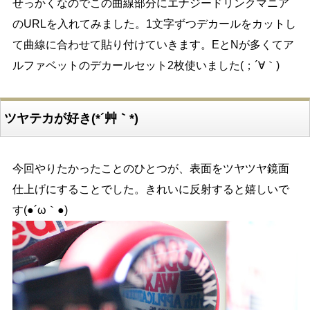
せっかくなのでこの曲線部分にエナジードリンクマニア
のURLを入れてみました。1文字ずつデカールをカットし
て曲線に合わせて貼り付けていきます。EとNが多くてア
ルファベットのデカールセット2枚使いました(；´∀｀)
ツヤテカが好き(*´艸｀*)
今回やりたかったことのひとつが、表面をツヤツヤ鏡面
仕上げにすることでした。きれいに反射すると嬉しいで
す(●´ω｀●)