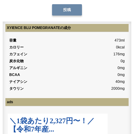
XYIENCE BLU POMEGRANATEの成分
容量
473ml
カロリー
0kcal
カフェイン
176mg
炭水化物
0g
アルギニン
0mg
BCAA
0mg
ナイアシン
40mg
タウリン
2000mg
ads