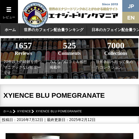
レビュー
ホーム
世界のカフェイン配合量ランキング
日本のカフェイン配合量ラ
1657
525
7000
Reviews
Comments
Collections
20年以上の経験を持つ
みんなの口コミ＆感想
世界各国へ行って集め
マニアックなレビュー
掲載中
たコレクション
です
XYIENCE BLU POMEGRANATE
ホーム
XYIENCE
XYIENCE BLU POMEGRANATE
投稿日：2016年7月12日｜最終更新日：2025年2月12日