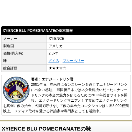
XYIENCE BLU POMEGRANATEの基本情報
メーカー
XYIENCE
製造国
アメリカ
価格(購入時)
2 JPY
味
ざくろ
、
ブルーベリー
総合評価
★★★☆☆
著者：エナジー・ドリン君
2001年頃、在米時にダンスシーンを通じてエナジードリンク
に出会い感動。 帰国後日本ではネタ飲料扱いだったエナジー
ドリンクの本当の魅力を伝えるために2013年総合サイトを開
設。 エナジードリンクマニアとして改めてエナジードリンク
を真剣に飲み始め、各国で狩りをして飲み集めたコレクションは世界8,000種類
以上。 メディア取材を受ける評論家や専門家としても活動中。
XYIENCE BLU POMEGRANATEの味