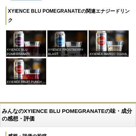
XYIENCE BLU POMEGRANATEの関連エナジードリン
ク
XYIENCE BLU
XYIENCE FROSTBERRY
POMEGRANATE
BLAST
XYIENCE MANGO GUAVA
XYIENCE FRUIT PUNCH
みんなのXYIENCE BLU POMEGRANATEの味・成分
の感想・評価