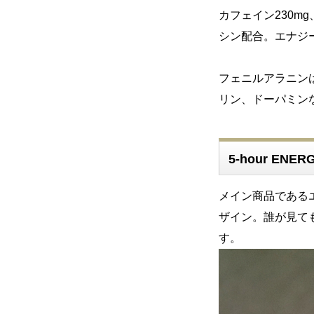
カフェイン230
シン配合。エナジ
フェニルアラニン
リン、ドーパミン
5-hour ENE
メイン商品である
ザイン。誰が見ても
す。