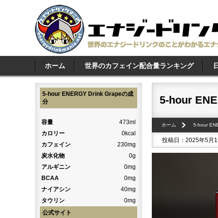
ホーム
世界のカフェイン配合量ランキング
5-hour ENERGY Drink Grapeの成
5-hour ENE
分
容量
473ml
ホーム
5-hour E
カロリー
0kcal
投稿日：2025年5月
カフェイン
230mg
炭水化物
0g
アルギニン
0mg
BCAA
0mg
ナイアシン
40mg
タウリン
0mg
公式サイト