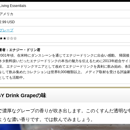
Living Essentials
アメリカ
2.99 USD
グレープ
★★☆☆☆
著者：エナジー・ドリン君
2001年頃、在米時にダンスシーンを通じてエナジードリンクに出会い感動。 帰国
ネタ飲料扱いだったエナジードリンクの本当の魅力を伝えるために2013年総合サイ
設。 エナジードリンクマニアとして改めてエナジードリンクを真剣に飲み始め、各
をして飲み集めたコレクションは世界8,000種類以上。 メディア取材を受ける評論
としても活動中。
GY Drink Grapeの味
で濃厚なグレープの香りが吹き出します。このくすんだ透明な
ような濃い香りです。では飲んでみましょう。