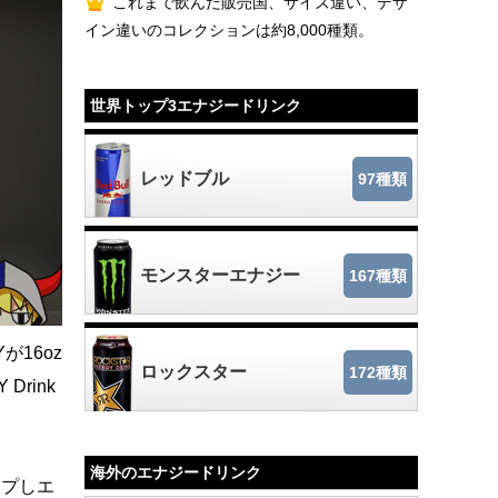
これまで飲んだ販売国、サイズ違い、デザ
イン違いのコレクションは約8,000種類。
世界トップ3エナジードリンク
レッドブル
97種類
モンスターエナジー
167種類
が16oz
ロックスター
172種類
rink
海外のエナジードリンク
ップしエ