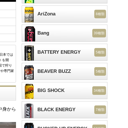
AriZona
8種類
Bang
39種類
BATTERY ENERGY
5種類
後日本では
トを開
国で狩り
BEAVER BUZZ
家や専門家
5種類
BIG SHOCK
34種類
中身から
BLACK ENERGY
7種類