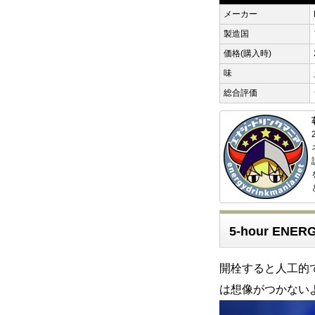
メーカー
製造国
価格(購入時)
味
総合評価
5-hour ENER
開栓すると人工的
は想像がつかない