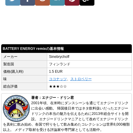
BATTERY ENERGY remixの基本情報
メーカー
Sinebrychoff
製造国
フィンランド
価格(購入時)
1.5 EUR
味
ココナッツ
、
ストロベリー
総合評価
★★★☆☆
著者：エナジー・ドリン君
2001年頃、在米時にダンスシーンを通じてエナジードリンク
に出会い感動。 帰国後日本ではネタ飲料扱いだったエナジー
ドリンクの本当の魅力を伝えるために2013年総合サイトを開
設。 エナジードリンクマニアとして改めてエナジードリンク
を真剣に飲み始め、各国で狩りをして飲み集めたコレクションは世界8,000種類
以上。 メディア取材を受ける評論家や専門家としても活動中。