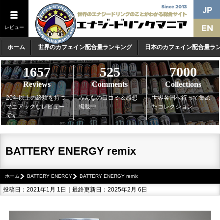
レビュー
ホーム
世界のカフェイン配合量ランキング
日本のカフェイン配合量ラ
1657
525
7000
Reviews
Comments
Collections
20年以上の経験を持つ
みんなの口コミ＆感想
世界各国へ行って集め
マニアックなレビュー
掲載中
たコレクション
です
BATTERY ENERGY remix
ホーム
BATTERY ENERGY
BATTERY ENERGY remix
投稿日：2021年1月 1日｜最終更新日：2025年2月 6日