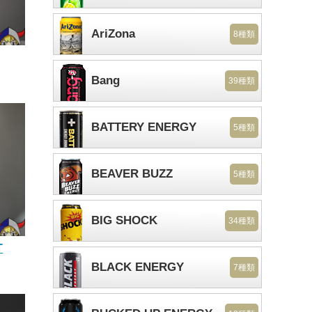
AriZona
8種類
Bang
39種類
BATTERY ENERGY
5種類
BEAVER BUZZ
5種類
BIG SHOCK
34種類
T
BLACK ENERGY
7種類