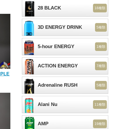
28 BLACK
18種類
3D ENERGY DRINK
5種類
5-hour ENERGY
1種類
ACTION ENERGY
7種類
PPLE
Adrenaline RUSH
5種類
Alani Nu
11種類
AMP
19種類