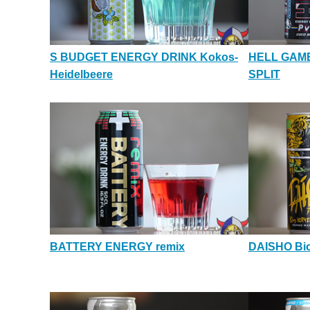
S BUDGET ENERGY DRINK Kokos-
HELL GAME
Heidelbeere
SPLIT
BATTERY ENERGY remix
DAISHO Bio