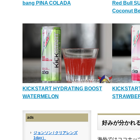
bang PINA COLADA
Red Bull S
Coconut Be
KICKSTART HYDRATING BOOST
KICKSTAR
WATERMELON
STRAWBER
ads
好みが分かれ
海外ではココナッ