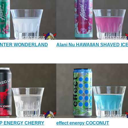
WINTER WONDERLAND
Alani Nu HAWAIIAN SHAVED IC
P ENERGY CHERRY
effect energy COCONUT