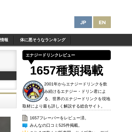
情報
体に悪そうなランキング
エナジードリンクレビュー
1657種類掲載
2001年からエナジードリンクを飲
み続けるエナジー・ドリン君によ
る、世界のエナジードリンクを現地
取材により最も詳しく解説する総合サイト。
1657フレーバーをレビュー済。
みんなの口コミ525件掲載。