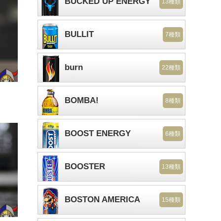
BUCKED UP ENERGY
13種類
BULLIT
7種類
burn
22種類
BOMBA!
8種類
BOOST ENERGY
6種類
BOOSTER
13種類
BOSTON AMERICA
15種類