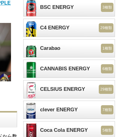
PPLE
BSC ENERGY
3種類
C4 ENERGY
29種類
Carabao
1種類
CANNABIS ENERGY
6種類
CELSIUS ENERGY
29種類
clever ENERGY
7種類
Coca Cola ENERGY
5種類
ドから数