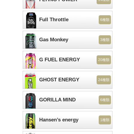
Full Throttle
6種類
Gas Monkey
3種類
G FUEL ENERGY
20種類
GHOST ENERGY
24種類
GORILLA MIND
6種類
Hansen’s energy
1種類