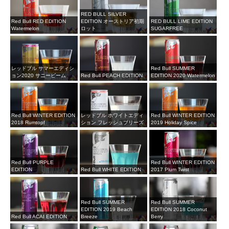
RED BULL SILVER
Red Bull RED EDITION
EDITION オーストリア初期
RED BULL LIME EDITION
Watermelon
ロット
SUGARFREE
レッドブル サマーエディシ
Red Bull SUMMER
ョン2020 サニービーム
Red Bull PEACH EDITION
EDITION 2020 Watermelon
Red Bull WINTER EDITION
レッドブル ホワイトエディ
Red Bull WINTER EDITION
2018 Rumtopf
ション フレッシュブリーズ
2019 Holiday Spice
Red Bull PURPLE
Red Bull WINTER EDITION
EDITION
Red Bull WHITE EDITION
2017 Plum Twist
Red Bull SUMMER
Red Bull SUMMER
EDITION 2019 Beach
EDITION 2018 Coconut
Red Bull ACAI EDITION
Breeze
Berry