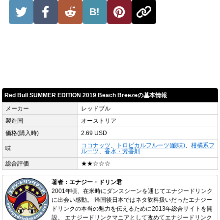
B!
Red Bull SUMMER EDITION 2019 Beach Breezeの基本情報
メーカー
レッドブル
製造国
オーストリア
価格(購入時)
2.69 USD
ココナッツ
、
トロピカルフルーツ(酸味)
、
柑橘系フ
味
ルーツ
、
香水・芳香剤
総合評価
★★☆☆☆
著者：エナジー・ドリン君
2001年頃、在米時にダンスシーンを通じてエナジードリンク
に出会い感動。 帰国後日本ではネタ飲料扱いだったエナジー
ドリンクの本当の魅力を伝えるために2013年総合サイトを開
設。 エナジードリンクマニアとして改めてエナジードリンク