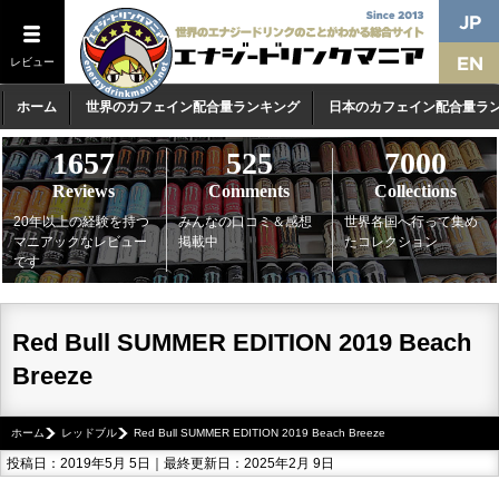
レビュー
ホーム
世界のカフェイン配合量ランキング
日本のカフェイン配合量ラ
1657
525
7000
Reviews
Comments
Collections
20年以上の経験を持つ
みんなの口コミ＆感想
世界各国へ行って集め
マニアックなレビュー
掲載中
たコレクション
です
Red Bull SUMMER EDITION 2019 Beach
Breeze
ホーム
レッドブル
Red Bull SUMMER EDITION 2019 Beach Breeze
投稿日：2019年5月 5日｜最終更新日：2025年2月 9日