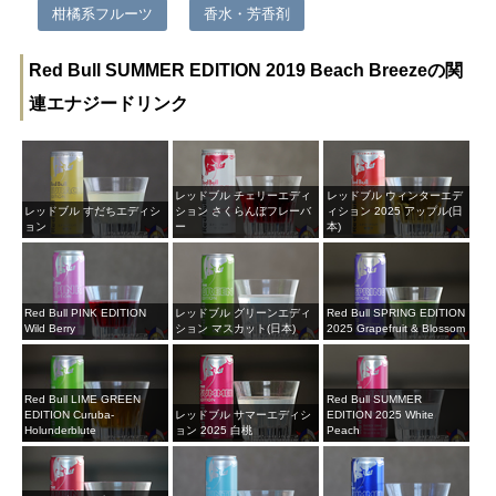
柑橘系フルーツ
香水・芳香剤
Red Bull SUMMER EDITION 2019 Beach Breezeの関
連エナジードリンク
レッドブル チェリーエディ
レッドブル ウィンターエデ
レッドブル すだちエディシ
ション さくらんぼフレーバ
ィション 2025 アップル(日
ョン
ー
本)
Red Bull PINK EDITION
レッドブル グリーンエディ
Red Bull SPRING EDITION
Wild Berry
ション マスカット(日本)
2025 Grapefruit & Blossom
Red Bull LIME GREEN
Red Bull SUMMER
EDITION Curuba-
レッドブル サマーエディシ
EDITION 2025 White
Holunderblute
ョン 2025 白桃
Peach