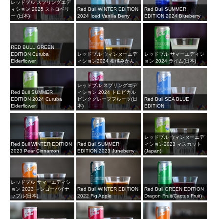
レッドブル スプリングエデ
ィション 2025 ストロベリ
Red Bull WINTER EDITION
Red Bull SUMMER
ー (日本)
2024 Iced Vanilla Berry
EDITION 2024 Blueberry
RED BULL GREEN
EDITION Curuba
レッドブル ウィンターエデ
レッドブル サマーエディシ
Elderflower
ィション2024 柑橘みかん
ョン 2024 ライム(日本)
レッドブル スプリングエデ
Red Bull SUMMER
ィション 2024 トロピカル
EDITION 2024 Curuba
ピンクグレープフルーツ(日
Red Bull SEA BLUE
Elderflower
本)
EDITION
レッドブル ウィンターエデ
Red Bull WINTER EDITION
Red Bull SUMMER
ィション2023 マスカット
2023 Pear Cinnamon
EDITION 2023 Juneberry
(Japan)
レッドブル サマーエディシ
ョン 2023 マンゴーパイナ
Red Bull WINTER EDITION
Red Bull GREEN EDITION
ップル(日本)
2022 Fig Apple
Dragon Fruit(Cactus Fruit)