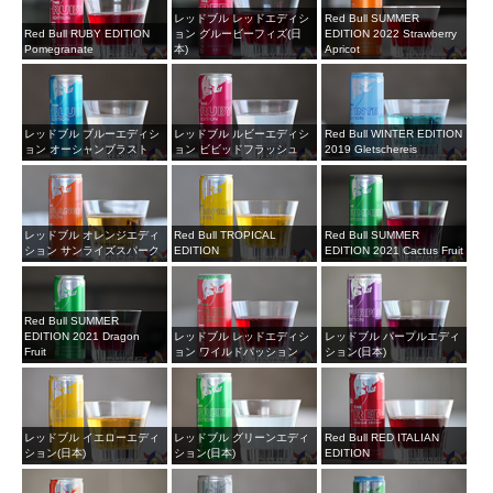
レッドブル レッドエディシ
Red Bull SUMMER
Red Bull RUBY EDITION
ョン グルービーフィズ(日
EDITION 2022 Strawberry
Pomegranate
本)
Apricot
レッドブル ブルーエディシ
レッドブル ルビーエディシ
Red Bull WINTER EDITION
ョン オーシャンブラスト
ョン ビビッドフラッシュ
2019 Gletschereis
レッドブル オレンジエディ
Red Bull TROPICAL
Red Bull SUMMER
ション サンライズスパーク
EDITION
EDITION 2021 Cactus Fruit
Red Bull SUMMER
EDITION 2021 Dragon
レッドブル レッドエディシ
レッドブル パープルエディ
Fruit
ョン ワイルドパッション
ション(日本)
レッドブル イエローエディ
レッドブル グリーンエディ
Red Bull RED ITALIAN
ション(日本)
ション(日本)
EDITION