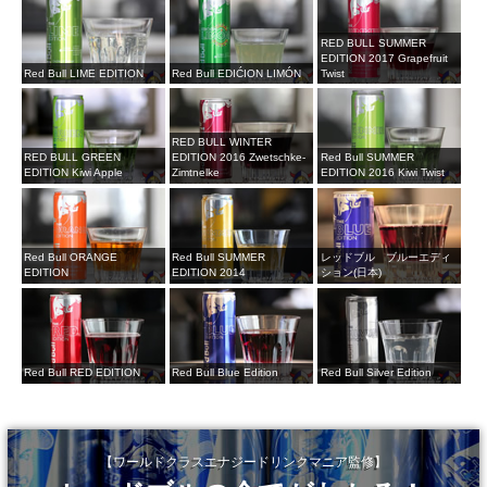
RED BULL SUMMER
EDITION 2017 Grapefruit
Red Bull LIME EDITION
Red Bull EDIĆION LIMÓN
Twist
RED BULL WINTER
RED BULL GREEN
EDITION 2016 Zwetschke-
Red Bull SUMMER
EDITION Kiwi Apple
Zimtnelke
EDITION 2016 Kiwi Twist
Red Bull ORANGE
Red Bull SUMMER
レッドブル ブルーエディ
EDITION
EDITION 2014
ション(日本)
Red Bull RED EDITION
Red Bull Blue Edition
Red Bull Silver Edition
【ワールドクラスエナジードリンクマニア監修】