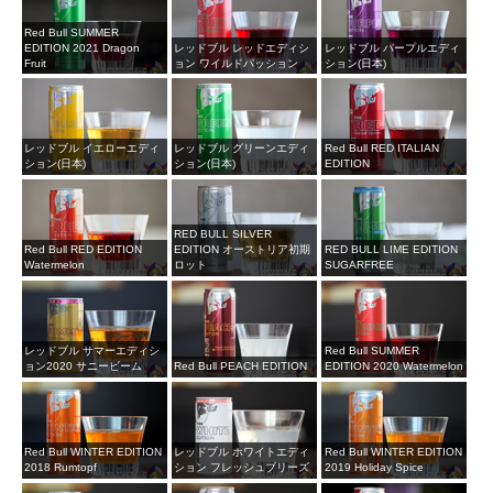
Red Bull SUMMER
EDITION 2021 Dragon
レッドブル レッドエディシ
レッドブル パープルエディ
Fruit
ョン ワイルドパッション
ション(日本)
レッドブル イエローエディ
レッドブル グリーンエディ
Red Bull RED ITALIAN
ション(日本)
ション(日本)
EDITION
RED BULL SILVER
Red Bull RED EDITION
EDITION オーストリア初期
RED BULL LIME EDITION
Watermelon
ロット
SUGARFREE
レッドブル サマーエディシ
Red Bull SUMMER
ョン2020 サニービーム
Red Bull PEACH EDITION
EDITION 2020 Watermelon
Red Bull WINTER EDITION
レッドブル ホワイトエディ
Red Bull WINTER EDITION
2018 Rumtopf
ション フレッシュブリーズ
2019 Holiday Spice