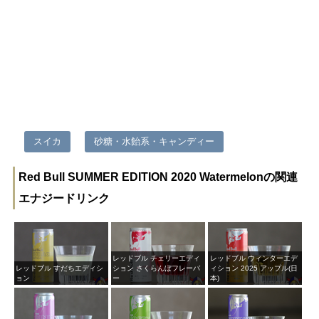
スイカ
砂糖・水飴系・キャンディー
Red Bull SUMMER EDITION 2020 Watermelonの関連
エナジードリンク
レッドブル チェリーエディ
レッドブル ウィンターエデ
レッドブル すだちエディシ
ション さくらんぼフレーバ
ィション 2025 アップル(日
ョン
ー
本)