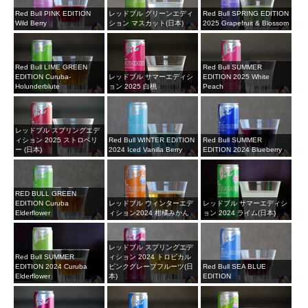
Red Bull PINK EDITION
レッドブル グリーンエディ
Red Bull SPRING EDITION
Wild Berry
ション マスカット(日本)
2025 Grapefruit & Blossom
Red Bull LIME GREEN
Red Bull SUMMER
EDITION Curuba-
レッドブル サマーエディシ
EDITION 2025 White
Holunderblute
ョン 2025 白桃
Peach
レッドブル スプリングエデ
ィション 2025 ストロベリ
Red Bull WINTER EDITION
Red Bull SUMMER
ー (日本)
2024 Iced Vanilla Berry
EDITION 2024 Blueberry
RED BULL GREEN
EDITION Curuba
レッドブル ウィンターエデ
レッドブル サマーエディシ
Elderflower
ィション2024 柑橘みかん
ョン 2024 ライム(日本)
レッドブル スプリングエデ
Red Bull SUMMER
ィション 2024 トロピカル
EDITION 2024 Curuba
ピンクグレープフルーツ(日
Red Bull SEA BLUE
Elderflower
本)
EDITION