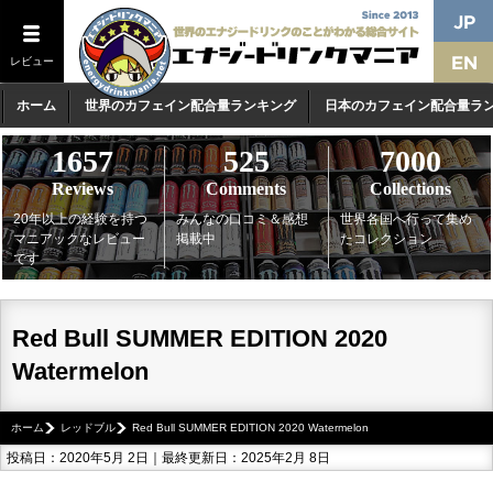
レビュー
ホーム
世界のカフェイン配合量ランキング
日本のカフェイン配合量ラ
1657
525
7000
Reviews
Comments
Collections
20年以上の経験を持つ
みんなの口コミ＆感想
世界各国へ行って集め
マニアックなレビュー
掲載中
たコレクション
です
Red Bull SUMMER EDITION 2020
Watermelon
ホーム
レッドブル
Red Bull SUMMER EDITION 2020 Watermelon
投稿日：2020年5月 2日｜最終更新日：2025年2月 8日