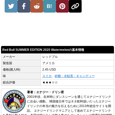
B!
Red Bull SUMMER EDITION 2020 Watermelonの基本情報
メーカー
レッドブル
製造国
アメリカ
価格(購入時)
2.45 USD
味
スイカ
、
砂糖・水飴系・キャンディー
総合評価
★★★☆☆
著者：エナジー・ドリン君
2001年頃、在米時にダンスシーンを通じてエナジードリンク
に出会い感動。 帰国後日本ではネタ飲料扱いだったエナジー
ドリンクの本当の魅力を伝えるために2013年総合サイトを開
設。 エナジードリンクマニアとして改めてエナジードリンク