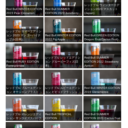
レッドブル ウィンターエデ
Red Bull WINTER EDITION
Red Bull SUMMER
ィション2023 マスカット
2023 Pear Cinnamon
EDITION 2023 Juneberry
(Japan)
レッドブル サマーエディシ
ョン 2023 マンゴーパイナ
Red Bull WINTER EDITION
Red Bull GREEN EDITION
ップル(日本)
2022 Fig Apple
Dragon Fruit(Cactus Fruit)
レッドブル レッドエディシ
Red Bull SUMMER
Red Bull RUBY EDITION
ョン グルービーフィズ(日
EDITION 2022 Strawberry
Pomegranate
本)
Apricot
レッドブル ブルーエディシ
レッドブル ルビーエディシ
Red Bull WINTER EDITION
ョン オーシャンブラスト
ョン ビビッドフラッシュ
2019 Gletschereis
レッドブル オレンジエディ
Red Bull TROPICAL
Red Bull SUMMER
ション サンライズスパーク
EDITION
EDITION 2021 Cactus Fruit