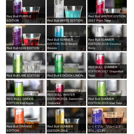
Red Bull PURPLE
Red Bull WINTER EDITION
EDITION
Red Bull WHITE EDITION
2017 Plum Twist
Red Bull SUMMER
Red Bull SUMMER
EDITION 2019 Beach
EDITION 2018 Coconut
Red Bull ACAI EDITION
Breeze
Berry
RED BULL SUMMER
EDITION 2017 Grapefruit
Red Bull LIME EDITION
Red Bull EDIĆION LIMÓN
Twist
RED BULL WINTER
RED BULL GREEN
EDITION 2016 Zwetschke-
Red Bull SUMMER
EDITION Kiwi Apple
Zimtnelke
EDITION 2016 Kiwi Twist
Red Bull ORANGE
Red Bull SUMMER
レッドブル ブルーエディ
EDITION
EDITION 2014
ション(日本)