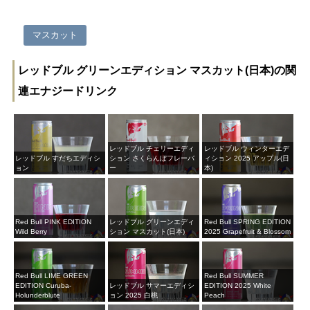
マスカット
レッドブル グリーンエディション マスカット(日本)の関
連エナジードリンク
レッドブル チェリーエディ
レッドブル ウィンターエデ
レッドブル すだちエディシ
ション さくらんぼフレーバ
ィション 2025 アップル(日
ョン
ー
本)
Red Bull PINK EDITION
レッドブル グリーンエディ
Red Bull SPRING EDITION
Wild Berry
ション マスカット(日本)
2025 Grapefruit & Blossom
Red Bull LIME GREEN
Red Bull SUMMER
EDITION Curuba-
レッドブル サマーエディシ
EDITION 2025 White
Holunderblute
ョン 2025 白桃
Peach