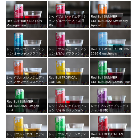
レッドブル レッドエディシ
Red Bull SUMMER
Red Bull RUBY EDITION
ョン グルービーフィズ(日
EDITION 2022 Strawberry
Pomegranate
本)
Apricot
レッドブル ブルーエディシ
レッドブル ルビーエディシ
Red Bull WINTER EDITION
ョン オーシャンブラスト
ョン ビビッドフラッシュ
2019 Gletschereis
レッドブル オレンジエディ
Red Bull TROPICAL
Red Bull SUMMER
ション サンライズスパーク
EDITION
EDITION 2021 Cactus Fruit
Red Bull SUMMER
EDITION 2021 Dragon
レッドブル レッドエディシ
レッドブル パープルエディ
Fruit
ョン ワイルドパッション
ション(日本)
レッドブル イエローエディ
レッドブル グリーンエディ
Red Bull RED ITALIAN