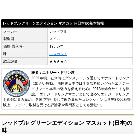
レッドブル グリーンエディション マスカット(日本)の基本情報
メーカー
レッドブル
製造国
スイス
価格(購入時)
198 JPY
味
マスカット
総合評価
★★★★☆
著者：エナジー・ドリン君
2001年頃、在米時にダンスシーンを通じてエナジードリンク
に出会い感動。 帰国後日本ではネタ飲料扱いだったエナジー
ドリンクの本当の魅力を伝えるために2013年総合サイトを開
設。 エナジードリンクマニアとして改めてエナジードリンク
を真剣に飲み始め、各国で狩りをして飲み集めたコレクションは世界8,000種類
以上。 メディア取材を受ける評論家や専門家としても活動中。
レッドブル グリーンエディション マスカット(日本)の
味