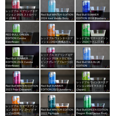
レッドブル スプリングエデ
ィション 2025 ストロベリ
Red Bull WINTER EDITION
Red Bull SUMMER
ー (日本)
2024 Iced Vanilla Berry
EDITION 2024 Blueberry
RED BULL GREEN
EDITION Curuba
レッドブル ウィンターエデ
レッドブル サマーエディシ
Elderflower
ィション2024 柑橘みかん
ョン 2024 ライム(日本)
レッドブル スプリングエデ
Red Bull SUMMER
ィション 2024 トロピカル
EDITION 2024 Curuba
ピンクグレープフルーツ(日
Red Bull SEA BLUE
Elderflower
本)
EDITION
レッドブル ウィンターエデ
Red Bull WINTER EDITION
Red Bull SUMMER
ィション2023 マスカット
2023 Pear Cinnamon
EDITION 2023 Juneberry
(Japan)
レッドブル サマーエディシ
ョン 2023 マンゴーパイナ
Red Bull WINTER EDITION
Red Bull GREEN EDITION
ップル(日本)
2022 Fig Apple
Dragon Fruit(Cactus Fruit)