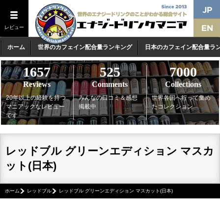
レビュー
ホーム
世界のカフェイン配合量ランキング
日本のカフェイン配合量ラ
1657
525
7000
Reviews
Comments
Collections
20年以上の経験を持つ
みんなの口コミ＆感想
世界各国へ行って集め
マニアックなレビュー
掲載中
たコレクション
です
レッドブル グリーンエディション マスカ
ット(日本)
ホーム
レッドブル
レッドブル グリーンエディション マスカット(日本)