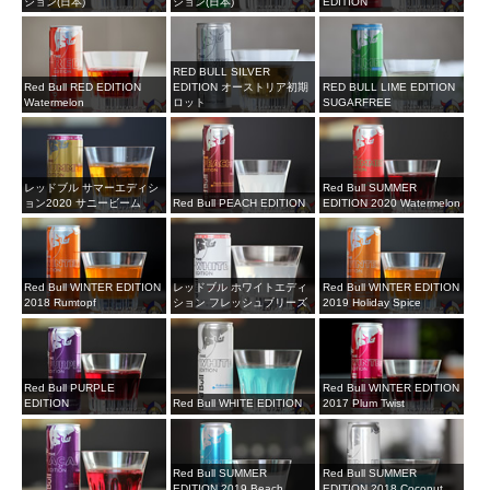
ション(日本)
ション(日本)
EDITION
RED BULL SILVER
Red Bull RED EDITION
EDITION オーストリア初期
RED BULL LIME EDITION
Watermelon
ロット
SUGARFREE
レッドブル サマーエディシ
Red Bull SUMMER
ョン2020 サニービーム
Red Bull PEACH EDITION
EDITION 2020 Watermelon
Red Bull WINTER EDITION
レッドブル ホワイトエディ
Red Bull WINTER EDITION
2018 Rumtopf
ション フレッシュブリーズ
2019 Holiday Spice
Red Bull PURPLE
Red Bull WINTER EDITION
EDITION
Red Bull WHITE EDITION
2017 Plum Twist
Red Bull SUMMER
Red Bull SUMMER
EDITION 2019 Beach
EDITION 2018 Coconut