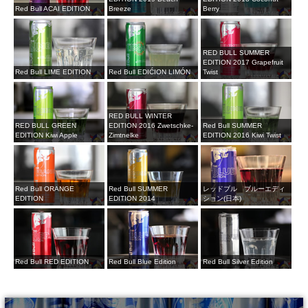
Red Bull ACAI EDITION
Breeze
Berry
RED BULL SUMMER
EDITION 2017 Grapefruit
Red Bull LIME EDITION
Red Bull EDIĆION LIMÓN
Twist
RED BULL WINTER
RED BULL GREEN
EDITION 2016 Zwetschke-
Red Bull SUMMER
EDITION Kiwi Apple
Zimtnelke
EDITION 2016 Kiwi Twist
Red Bull ORANGE
Red Bull SUMMER
レッドブル ブルーエディ
EDITION
EDITION 2014
ション(日本)
Red Bull RED EDITION
Red Bull Blue Edition
Red Bull Silver Edition