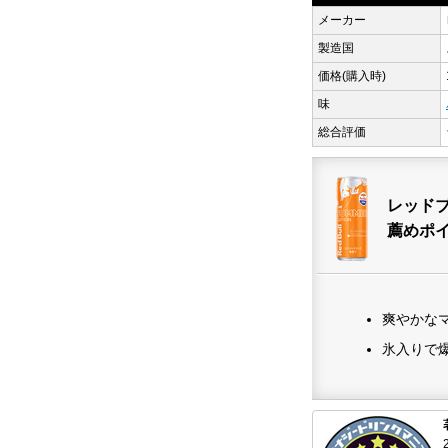
メーカー
製造国
価格(購入時)
味
総合評価
レッドブ
薦めポ
爽やかな
氷入りで