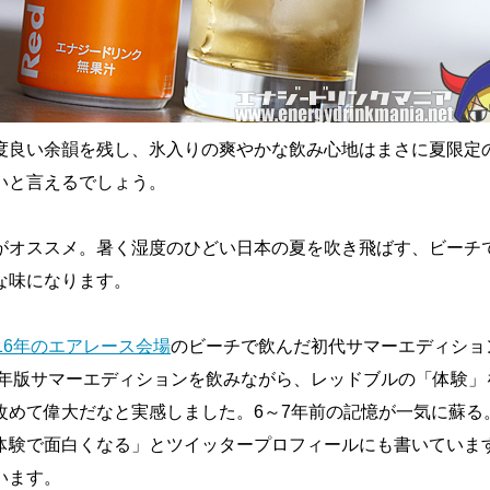
度良い余韻を残し、氷入りの爽やかな飲み心地はまさに夏限定
いと言えるでしょう。
がオススメ。暑く湿度のひどい日本の夏を吹き飛ばす、ビーチ
な味になります。
016年のエアレース会場
のビーチで飲んだ初代サマーエディショ
23年版サマーエディションを飲みながら、レッドブルの「体験」
改めて偉大だなと実感しました。6～7年前の記憶が一気に蘇る
体験で面白くなる」とツイッタープロフィールにも書いていま
います。