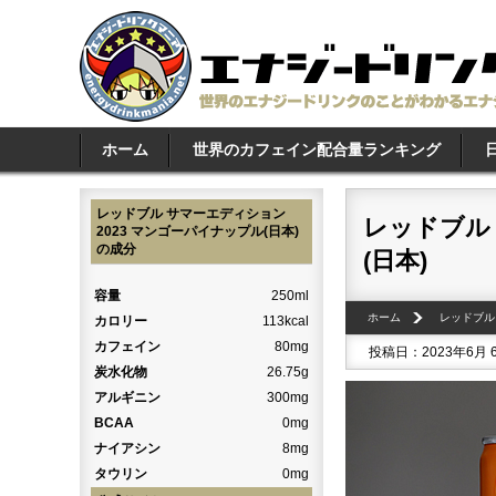
ホーム
世界のカフェイン配合量ランキング
レッドブル サマーエディション
レッドブル 
2023 マンゴーパイナップル(日本)
の成分
(日本)
容量
250ml
ホーム
レッドブル
カロリー
113kcal
カフェイン
80mg
投稿日：2023年6月 
炭水化物
26.75g
アルギニン
300mg
BCAA
0mg
ナイアシン
8mg
タウリン
0mg