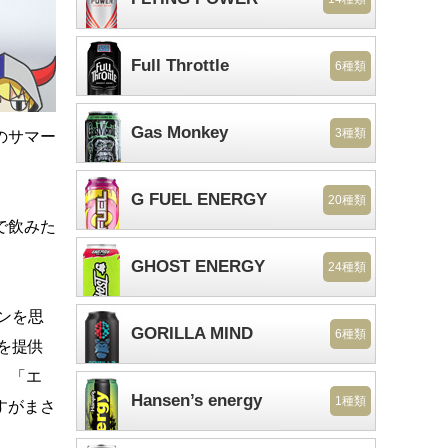
Full Throttle
6種類
Gas Monkey
3種類
のサマー
G FUEL ENERGY
20種類
で飲みた
GHOST ENERGY
24種類
ンを思
GORILLA MIND
6種類
を提供
。「エ
Hansen’s energy
1種類
すがまさ