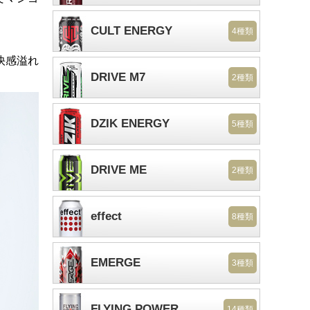
CULT ENERGY
4種類
快感溢れ
DRIVE M7
2種類
DZIK ENERGY
5種類
DRIVE ME
2種類
effect
8種類
EMERGE
3種類
FLYING POWER
14種類