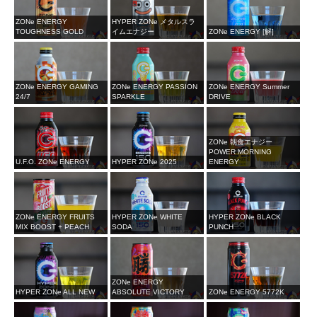
ZONe ENERGY
HYPER ZONe メタルスラ
TOUGHNESS GOLD
イムエナジー
ZONe ENERGY [解]
ZONe ENERGY GAMING
ZONe ENERGY PASSION
ZONe ENERGY Summer
24/7
SPARKLE
DRIVE
ZONe 朝食エナジー
POWER MORNING
U.F.O. ZONe ENERGY
HYPER ZONe 2025
ENERGY
ZONe ENERGY FRUITS
HYPER ZONe WHITE
HYPER ZONe BLACK
MIX BOOST + PEACH
SODA
PUNCH
ZONe ENERGY
HYPER ZONe ALL NEW
ABSOLUTE VICTORY
ZONe ENERGY 5772K