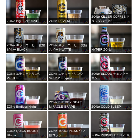
ZONe KILLER COFFEE ド
ZONe Big Luck 2023
ZONe REVENGE
リップバッグ
ZONe キラーコーヒー 覚醒
ZONe キラーコーヒー 覚醒
ビター BLACK
スイートLATTE
HYPER ZONe
ZONe エナジードリンク
ZONe エナジードリンク
ZONe BLOOD チェンソー
Ver. 3.0.0
Ver. 2.2.0 type-T
マン
ZONe ENERGY GEAR
ZONe Endless Night
MIRACLE GRAPE
ZONe COLD SLEEP
ZONe QUICK BOOST
ZONe TOUGHNESS ウマ
Utopia
娘コラボ
ZONe INVISIBLE SNIPER