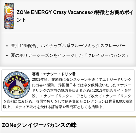
ZONe ENERGY Crazy Vacancesの特徴とお薦めポイ
ント
果汁11%配合、パイナップル系フルーツミックスフレーバー
夏のホリデーシーズンをイメージした「クレイジーバカンス」
著者：エナジー・ドリン君
2001年頃、在米時にダンスシーンを通じてエナジードリンク
に出会い感動。 帰国後日本ではネタ飲料扱いだったエナジー
ドリンクの本当の魅力を伝えるために2013年総合サイトを開
設。 エナジードリンクマニアとして改めてエナジードリンク
を真剣に飲み始め、各国で狩りをして飲み集めたコレクションは世界8,000種類
以上。 メディア取材を受ける評論家や専門家としても活動中。
ZONeクレイジーバカンスの味