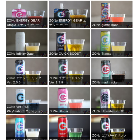
ZONe ENERGY GEAR
ZONe ENERGY GEAR エ
Utopia エナジーゼリー
ナジーゼリー
ZONe graffiti holic
ZONe Infinity Gate
ZONe QUICK BOOST
ZONe Trance
ZONe エナジードリンク
ZONe エナジードリンク
Ver. 2.0.0
Ver. 1.3.9
ZONe mad hacker
ZONe Ver. PS5
PlayStation5エディション
ZONe Utopia
ZONe Unlimited ZERO
ZONe エナジードリンク
ZONe DEEP DIVE
ZONe FIREWALL
ver.1.0.0