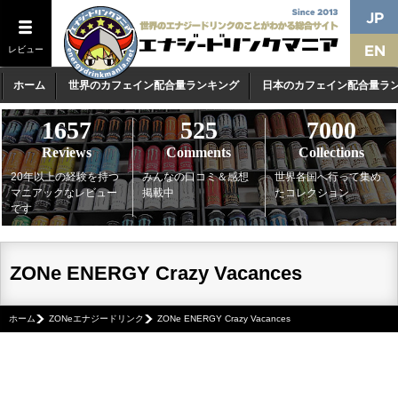
レビュー
ホーム
世界のカフェイン配合量ランキング
日本のカフェイン配合量ラ
1657
525
7000
Reviews
Comments
Collections
20年以上の経験を持つ
みんなの口コミ＆感想
世界各国へ行って集め
マニアックなレビュー
掲載中
たコレクション
です
ZONe ENERGY Crazy Vacances
ホーム
ZONeエナジードリンク
ZONe ENERGY Crazy Vacances