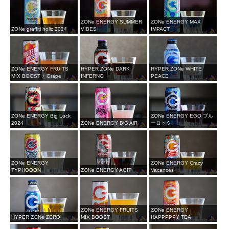
ZONe ENERGY SUMMER
ZONe ENERGY MAX
ZONe graffiti holic 2024
VIBES
IMPACT
ZONe ENERGY FRUITS
HYPER ZONe DARK
HYPER ZONe WHITE
MIX BOOST + Grape
INFERNO
PEACE
ZONe ENERGY Big Luck
ZONe ENERGY EGO ブル
2024
ZONe ENERGY BiG AiR
ーロック
ZONe ENERGY
ZONe ENERGY Crazy
TYPHOOON
ZONe ENERGY AGIT
Vacances
ZONe ENERGY FRUITS
ZONe ENERGY
HYPER ZONe ZERO
MIX BOOST
HAPPPPPY TEA