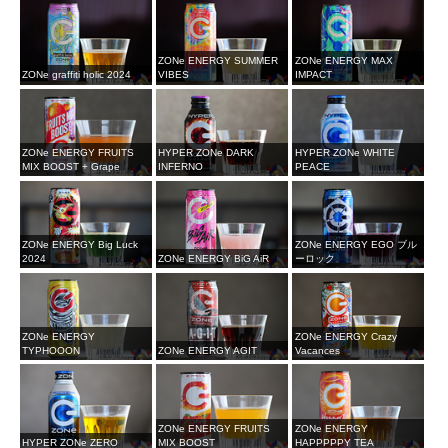
ZONe ENERGY SUMMER
ZONe ENERGY MAX
ZONe graffiti holic 2024
VIBES
IMPACT
ZONe ENERGY FRUITS
HYPER ZONe DARK
HYPER ZONe WHITE
MIX BOOST + Grape
INFERNO
PEACE
ZONe ENERGY Big Luck
ZONe ENERGY EGO ブル
2024
ZONe ENERGY BiG AiR
ーロック
ZONe ENERGY
ZONe ENERGY Crazy
TYPHOOON
ZONe ENERGY AGIT
Vacances
ZONe ENERGY FRUITS
ZONe ENERGY
HYPER ZONe ZERO
MIX BOOST
HAPPPPPY TEA