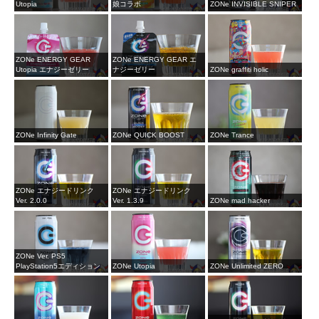
Utopia
娘コラボ
ZONe INVISIBLE SNIPER
ZONe ENERGY GEAR
ZONe ENERGY GEAR エ
Utopia エナジーゼリー
ナジーゼリー
ZONe graffiti holic
ZONe Infinity Gate
ZONe QUICK BOOST
ZONe Trance
ZONe エナジードリンク
ZONe エナジードリンク
Ver. 2.0.0
Ver. 1.3.9
ZONe mad hacker
ZONe Ver. PS5
PlayStation5エディション
ZONe Utopia
ZONe Unlimited ZERO