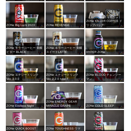
ZONe KILLER COFFEE ド
ZONe Big Luck 2023
ZONe REVENGE
リップバッグ
ZONe キラーコーヒー 覚醒
ZONe キラーコーヒー 覚醒
ビター BLACK
スイートLATTE
HYPER ZONe
ZONe エナジードリンク
ZONe エナジードリンク
ZONe BLOOD チェンソー
Ver. 3.0.0
Ver. 2.2.0 type-T
マン
ZONe ENERGY GEAR
ZONe Endless Night
MIRACLE GRAPE
ZONe COLD SLEEP
ZONe QUICK BOOST
ZONe TOUGHNESS ウマ