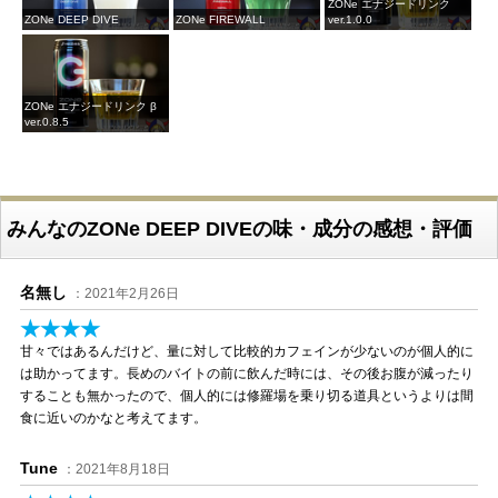
ZONe エナジードリンク
ZONe DEEP DIVE
ZONe FIREWALL
ver.1.0.0
ZONe エナジードリンク β
ver.0.8.5
みんなのZONe DEEP DIVEの味・成分の感想・評価
名無し
：2021年2月26日
★★★★
甘々ではあるんだけど、量に対して比較的カフェインが少ないのが個人的に
は助かってます。長めのバイトの前に飲んだ時には、その後お腹が減ったり
することも無かったので、個人的には修羅場を乗り切る道具というよりは間
食に近いのかなと考えてます。
Tune
：2021年8月18日