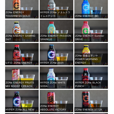
ZONe ENERGY
HYPER ZONe メタルスラ
TOUGHNESS GOLD
イムエナジー
ZONe ENERGY [解]
ZONe ENERGY GAMING
ZONe ENERGY PASSION
ZONe ENERGY Summer
24/7
SPARKLE
DRIVE
ZONe 朝食エナジー
POWER MORNING
U.F.O. ZONe ENERGY
HYPER ZONe 2025
ENERGY
ZONe ENERGY FRUITS
HYPER ZONe WHITE
HYPER ZONe BLACK
MIX BOOST + PEACH
SODA
PUNCH
ZONe ENERGY
HYPER ZONe ALL NEW
ABSOLUTE VICTORY
ZONe ENERGY 5772K