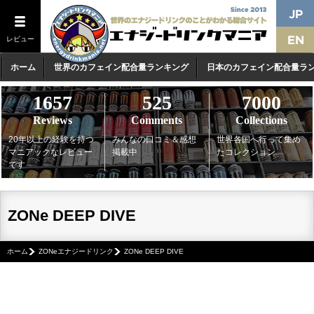
レビュー
ホーム
世界のカフェイン配合量ランキング
日本のカフェイン配合量ラ
1657
525
7000
Reviews
Comments
Collections
20年以上の経験を持つ
みんなの口コミ＆感想
世界各国へ行って集め
マニアックなレビュー
掲載中
たコレクション
です
ZONe DEEP DIVE
ホーム
ZONeエナジードリンク
ZONe DEEP DIVE