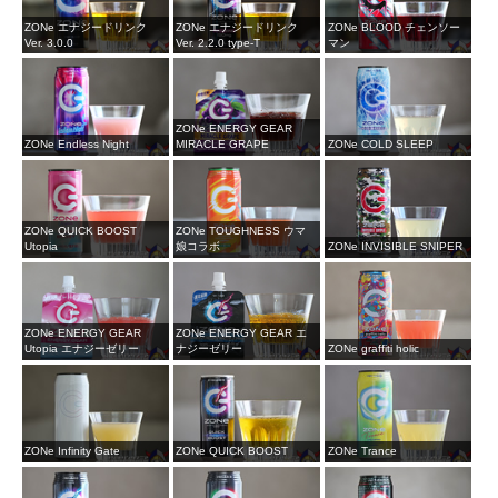
ZONe エナジードリンク
ZONe エナジードリンク
ZONe BLOOD チェンソー
Ver. 3.0.0
Ver. 2.2.0 type-T
マン
ZONe ENERGY GEAR
ZONe Endless Night
MIRACLE GRAPE
ZONe COLD SLEEP
ZONe QUICK BOOST
ZONe TOUGHNESS ウマ
Utopia
娘コラボ
ZONe INVISIBLE SNIPER
ZONe ENERGY GEAR
ZONe ENERGY GEAR エ
Utopia エナジーゼリー
ナジーゼリー
ZONe graffiti holic
ZONe Infinity Gate
ZONe QUICK BOOST
ZONe Trance