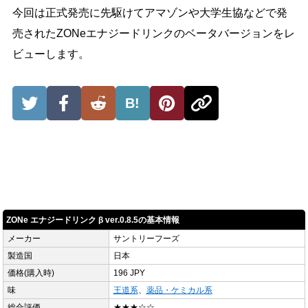
今回は正式発売に先駆けてアマゾンや大学生協などで発
売されたZONeエナジードリンクのベータバージョンをレ
ビューします。
B!
ZONe エナジードリンク β ver.0.8.5の基本情報
メーカー
サントリーフーズ
製造国
日本
価格(購入時)
196 JPY
味
王道系
、
薬品・ケミカル系
総合評価
★★★☆☆