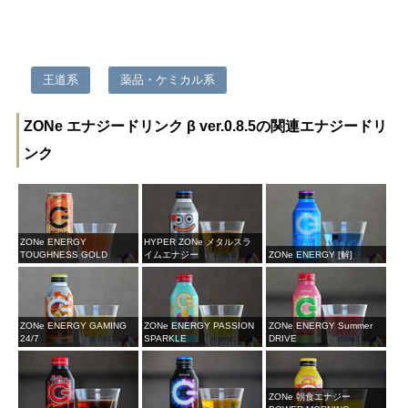
王道系
薬品・ケミカル系
ZONe エナジードリンク β ver.0.8.5の関連エナジードリ
ンク
ZONe ENERGY
HYPER ZONe メタルスラ
TOUGHNESS GOLD
イムエナジー
ZONe ENERGY [解]
ZONe ENERGY GAMING
ZONe ENERGY PASSION
ZONe ENERGY Summer
24/7
SPARKLE
DRIVE
ZONe 朝食エナジー