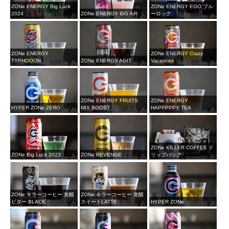
ZONe ENERGY Big Luck
ZONe ENERGY EGO ブル
2024
ZONe ENERGY BiG AiR
ーロック
ZONe ENERGY
ZONe ENERGY Crazy
TYPHOOON
ZONe ENERGY AGIT
Vacances
ZONe ENERGY FRUITS
ZONe ENERGY
HYPER ZONe ZERO
MIX BOOST
HAPPPPPY TEA
ZONe KILLER COFFEE ド
ZONe Big Luck 2023
ZONe REVENGE
リップバッグ
ZONe キラーコーヒー 覚醒
ZONe キラーコーヒー 覚醒
ビター BLACK
スイートLATTE
HYPER ZONe