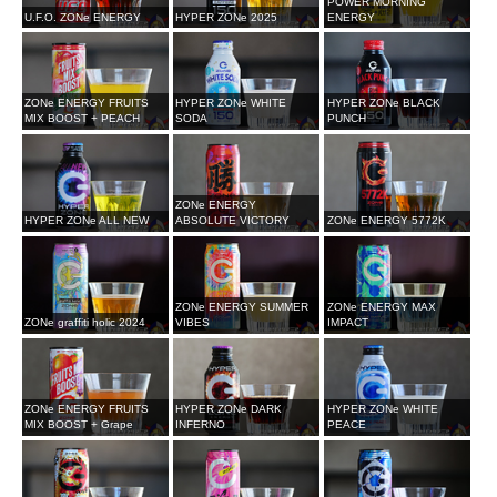
POWER MORNING
U.F.O. ZONe ENERGY
HYPER ZONe 2025
ENERGY
ZONe ENERGY FRUITS
HYPER ZONe WHITE
HYPER ZONe BLACK
MIX BOOST + PEACH
SODA
PUNCH
ZONe ENERGY
HYPER ZONe ALL NEW
ABSOLUTE VICTORY
ZONe ENERGY 5772K
ZONe ENERGY SUMMER
ZONe ENERGY MAX
ZONe graffiti holic 2024
VIBES
IMPACT
ZONe ENERGY FRUITS
HYPER ZONe DARK
HYPER ZONe WHITE
MIX BOOST + Grape
INFERNO
PEACE