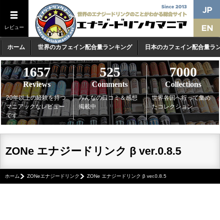
レビュー
ホーム
世界のカフェイン配合量ランキング
日本のカフェイン配合量ラ
1657
525
7000
Reviews
Comments
Collections
20年以上の経験を持つ
みんなの口コミ＆感想
世界各国へ行って集め
マニアックなレビュー
掲載中
たコレクション
です
ZONe エナジードリンク β ver.0.8.5
ホーム
ZONeエナジードリンク
ZONe エナジードリンク β ver.0.8.5