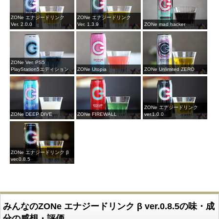
ZONe エナジードリンク
ZONe エナジードリンク
Ver. 2.0.0
Ver. 1.3.9
ZONe mad hacker
ZONe Ver. PS5
PlayStation5エディション
ZONe Utopia
ZONe Unlimited ZERO
ZONe エナジードリンク
ZONe DEEP DIVE
ZONe FIREWALL
ver.1.0.0
ZONe エナジードリンク β
ver.0.8.5
みんなのZONe エナジードリンク β ver.0.8.5の味・成
分の感想・評価