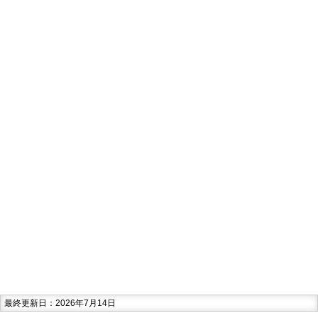
最終更新日：2026年7月14日