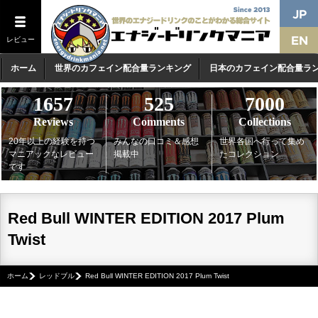
レビュー
ホーム
世界のカフェイン配合量ランキング
日本のカフェイン配合量ラ
1657
525
7000
Reviews
Comments
Collections
20年以上の経験を持つ
みんなの口コミ＆感想
世界各国へ行って集め
マニアックなレビュー
掲載中
たコレクション
です
Red Bull WINTER EDITION 2017 Plum
Twist
ホーム
レッドブル
Red Bull WINTER EDITION 2017 Plum Twist