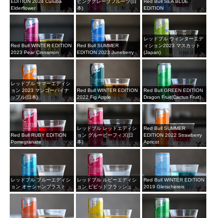
EDITION 2024 Curuba
ピンクグレープフルーツ(日
Red Bull SEA BLUE
Elderflower
本)
EDITION
レッドブル ウィンターエデ
Red Bull WINTER EDITION
Red Bull SUMMER
ィション2023 マスカット
2023 Pear Cinnamon
EDITION 2023 Juneberry
(Japan)
レッドブル サマーエディシ
ョン 2023 マンゴーパイナ
Red Bull WINTER EDITION
Red Bull GREEN EDITION
ップル(日本)
2022 Fig Apple
Dragon Fruit(Cactus Fruit)
レッドブル レッドエディシ
Red Bull SUMMER
Red Bull RUBY EDITION
ョン グルービーフィズ(日
EDITION 2022 Strawberry
Pomegranate
本)
Apricot
レッドブル ブルーエディシ
レッドブル ルビーエディシ
Red Bull WINTER EDITION
ョン オーシャンブラスト
ョン ビビッドフラッシュ
2019 Gletschereis