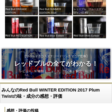
Red Bull ORANGE
Red Bull SUMMER
レッドブル ブルーエディ
EDITION
EDITION 2014
ション(日本)
Red Bull RED EDITION
Red Bull Blue Edition
Red Bull Silver Edition
【ワールドクラスエナジードリンクマニア監修】
レッドブルの全てがわかる！
レビュー：97種類｜ ニュース：72記事｜ 解説：9記事
みんなのRed Bull WINTER EDITION 2017 Plum
Twistの味・成分の感想・評価
感想・評価の投稿