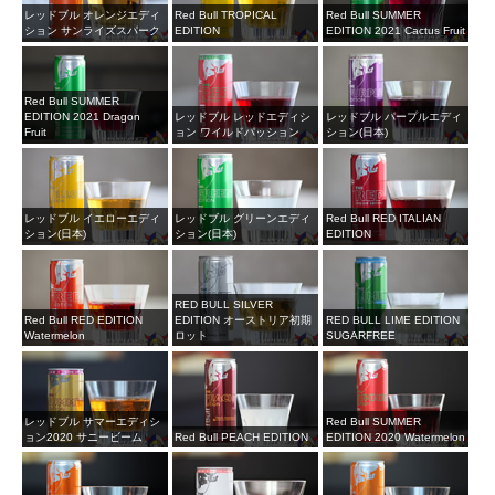
レッドブル オレンジエディ
Red Bull TROPICAL
Red Bull SUMMER
ション サンライズスパーク
EDITION
EDITION 2021 Cactus Fruit
Red Bull SUMMER
EDITION 2021 Dragon
レッドブル レッドエディシ
レッドブル パープルエディ
Fruit
ョン ワイルドパッション
ション(日本)
レッドブル イエローエディ
レッドブル グリーンエディ
Red Bull RED ITALIAN
ション(日本)
ション(日本)
EDITION
RED BULL SILVER
Red Bull RED EDITION
EDITION オーストリア初期
RED BULL LIME EDITION
Watermelon
ロット
SUGARFREE
レッドブル サマーエディシ
Red Bull SUMMER
ョン2020 サニービーム
Red Bull PEACH EDITION
EDITION 2020 Watermelon