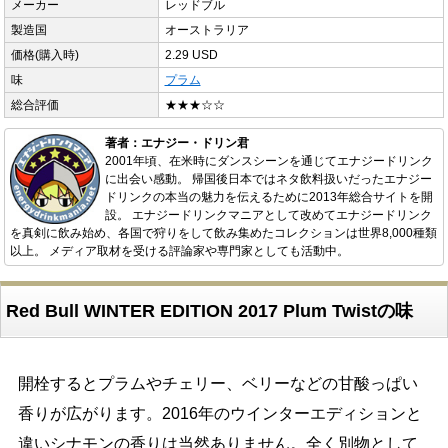
メーカー
レッドブル
製造国
オーストラリア
価格(購入時)
2.29 USD
味
プラム
総合評価
★★★☆☆
著者：エナジー・ドリン君
2001年頃、在米時にダンスシーンを通じてエナジードリンク
に出会い感動。 帰国後日本ではネタ飲料扱いだったエナジー
ドリンクの本当の魅力を伝えるために2013年総合サイトを開
設。 エナジードリンクマニアとして改めてエナジードリンク
を真剣に飲み始め、各国で狩りをして飲み集めたコレクションは世界8,000種類
以上。 メディア取材を受ける評論家や専門家としても活動中。
Red Bull WINTER EDITION 2017 Plum Twistの味
開栓するとプラムやチェリー、ベリーなどの甘酸っぱい
香りが広がります。2016年のウインターエディションと
違いシナモンの香りは当然ありません。全く別物として