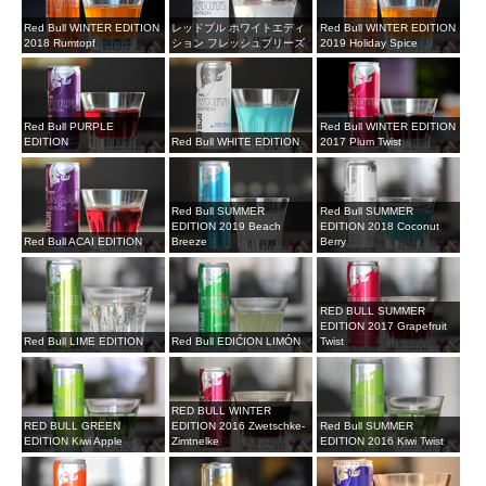
Red Bull WINTER EDITION
レッドブル ホワイトエディ
Red Bull WINTER EDITION
2018 Rumtopf
ション フレッシュブリーズ
2019 Holiday Spice
Red Bull PURPLE
Red Bull WINTER EDITION
EDITION
Red Bull WHITE EDITION
2017 Plum Twist
Red Bull SUMMER
Red Bull SUMMER
EDITION 2019 Beach
EDITION 2018 Coconut
Red Bull ACAI EDITION
Breeze
Berry
RED BULL SUMMER
EDITION 2017 Grapefruit
Red Bull LIME EDITION
Red Bull EDIĆION LIMÓN
Twist
RED BULL WINTER
RED BULL GREEN
EDITION 2016 Zwetschke-
Red Bull SUMMER
EDITION Kiwi Apple
Zimtnelke
EDITION 2016 Kiwi Twist