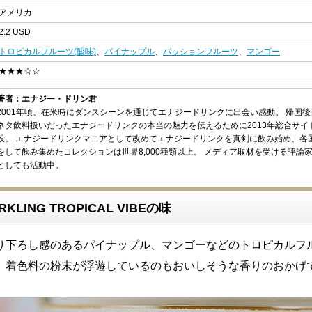
アメリカ
2.2 USD
トロピカルフルーツ(酸味)
、
パイナップル
、
パッションフルーツ
、
マンゴー
★★★☆☆
著者：エナジー・ドリン君
2001年頃、在米時にダンスシーンを通じてエナジードリンクに出会い感動。 帰国
ネタ飲料扱いだったエナジードリンクの本当の魅力を伝えるために2013年総合サイ
設。 エナジードリンクマニアとして改めてエナジードリンクを真剣に飲み始め、各
をして飲み集めたコレクションは世界8,000種類以上。 メディア取材を受ける評論
としても活動中。
ARKLING TROPICAL VIBEの味
り下ろし感のあるパイナップル、マンゴーなどのトロピカルフ
。着色料の粉末が浮遊しているのもおいしそうな香りのおかげ