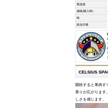
製造国
価格(購入時)
味
総合評価
CELSIUS SP
開栓すると果肉す
香りが広がります
しさを感じます。