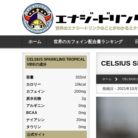
ホーム
世界のカフェイン配合量ランキング
CELSIUS SPARKLING TROPICAL
CELSIUS S
VIBEの成分
容量
355ml
ホーム
CELSIU
カロリー
10kcal
投稿日：2021年10月
カフェイン
200mg
炭水化物
2g
アルギニン
0mg
BCAA
0mg
ナイアシン
20mg
タウリン
0mg
公式サイト