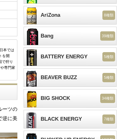
AriZona
8種類
Bang
39種類
後日本では
トを開
BATTERY ENERGY
5種類
国で狩り
家や専門家
BEAVER BUZZ
5種類
BIG SHOCK
34種類
ルーツの
で逆に美
BLACK ENERGY
7種類