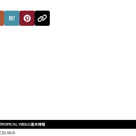
B!
G TROPICAL VIBEの基本情報
CELSIUS