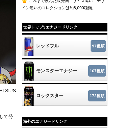
これまで飲んだ販売国、サイズ違い、デザ
イン違いのコレクションは約8,000種類。
世界トップ3エナジードリンク
レッドブル
97種類
モンスターエナジー
167種類
LSIUS
ロックスター
172種類
として発
海外のエナジードリンク