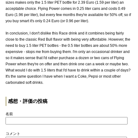
sizes makes only the 1.5 liter PET bottle for 2.39 Euro (1.59 per liter) an
acceptable choice. Flying Power comes in 0.25 liter cans and costs 0.49
Euro (1.96 per liter), but every few months they're available for 50% off, so if
you buy smart it's only 0.24 Euro (or 0.96 per liter).
In conclusion, I don't dislike this Race drink and it combines being fairly
close to the classic Red Bull flavor with being very affordable. However, the
need to buy 1.5 liter PET bottles - the 0.5 liter bottles are about 50% more
expensive - stops me from buying them. I'm only an occasional drinker and
so it makes sense that I'd rather purchase a dozen or two cans of Flying
Power when they're on offer and then drink one can a week or maybe two.
What would I do with 1.5 liters that I'd have to drink within a couple of days?
It's the same question I have when I want a Coke, Pepsi or most other
carbonated soft drinks.
感想・評価の投稿
名前
コメント