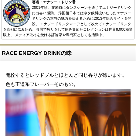
著者：エナジー・ドリン君
2001年頃、在米時にダンスシーンを通じてエナジードリンク
に出会い感動。 帰国後日本ではネタ飲料扱いだったエナジー
ドリンクの本当の魅力を伝えるために2013年総合サイトを開
設。 エナジードリンクマニアとして改めてエナジードリンク
を真剣に飲み始め、各国で狩りをして飲み集めたコレクションは世界8,000種類
以上。 メディア取材を受ける評論家や専門家としても活動中。
RACE ENERGY DRINKの味
開栓するとレッドブルとほとんど同じ香りが漂います。
色も王道系フレーバーそのもの。