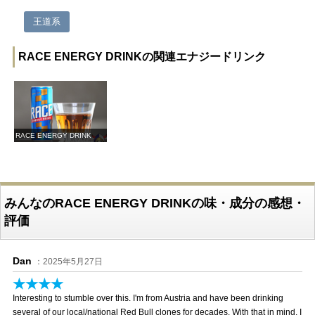
王道系
RACE ENERGY DRINKの関連エナジードリンク
RACE ENERGY DRINK
みんなのRACE ENERGY DRINKの味・成分の感想・
評価
Dan
：2025年5月27日
★★★★
Interesting to stumble over this. I'm from Austria and have been drinking
several of our local/national Red Bull clones for decades. With that in mind, I