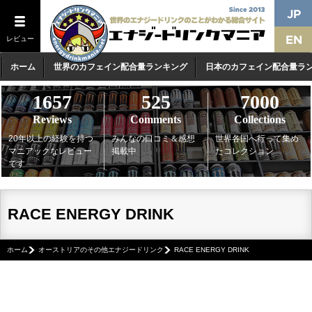
レビュー
ホーム
世界のカフェイン配合量ランキング
日本のカフェイン配合量ラ
1657
525
7000
Reviews
Comments
Collections
20年以上の経験を持つ
みんなの口コミ＆感想
世界各国へ行って集め
マニアックなレビュー
掲載中
たコレクション
です
RACE ENERGY DRINK
ホーム
オーストリアのその他エナジードリンク
RACE ENERGY DRINK