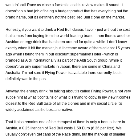
wouldn't call Race as close a facsimile as this review makes it sound. It
doesn't do a bad job of being a budget product that has everything but the
brand name, but it's definitely not the best Red Bull clone on the market.
Honestly, if you want to drink a Red Bull classic flavor - just without the cost
that comes from buying from the world-leading brand - then there's another
Austrian energy drink that has been around for quite a while. I don't know
exactly when it hit the market, but I became aware of them at least 15 years
ago when I found them in our discount supermarket Hofer - which is
branded as Aldi internationally as part of the Aldi South group. While it
doesn't run any supermarkets in Japan, there are some in China and
Australia. I'm not sure if Flying Power is available there currently, but it
definitely was in the past.
Anyway, the energy drink I'm talking about is called Flying Power, a not very
subtle hint at what it contains or what it is trying to copy. In my view it comes
closest to the Red Bull taste of all the clones and in my social circle it's
widely acclaimed as the best alternative.
That it also remains one of the cheapest of them is only a bonus: here in
Austria, a 0.25 liter can of Red Bull costs 1.59 Euro (6.36 per liter). We
usually don't even get cans of the Race drink, but the mark-up of smaller