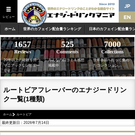
レビュー
ホーム
世界のカフェイン配合量ランキング
日本のカフェイン配合量ラ
1657
525
7000
Reviews
Comments
Collections
20年以上の経験を持つ
みんなの口コミ＆感想
世界各国へ行って集め
マニアックなレビュー
掲載中
たコレクション
です
ルートビアフレーバーのエナジードリン
ク一覧(1種類)
ホーム
ルートビア
最終更新日：2026年7月14日