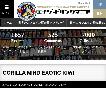
レビュー
ホーム
世界のカフェイン配合量ランキング
日本のカフェイン配合量ラ
1657
525
7000
Reviews
Comments
Collections
20年以上の経験を持つ
みんなの口コミ＆感想
世界各国へ行って集め
マニアックなレビュー
掲載中
たコレクション
です
GORILLA MIND EXOTIC KIWI
ホーム
GORILLA MIND
GORILLA MIND EXOTIC KIWI