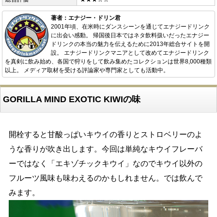
著者：エナジー・ドリン君
2001年頃、在米時にダンスシーンを通じてエナジードリンク
に出会い感動。 帰国後日本ではネタ飲料扱いだったエナジー
ドリンクの本当の魅力を伝えるために2013年総合サイトを開
設。 エナジードリンクマニアとして改めてエナジードリンク
を真剣に飲み始め、各国で狩りをして飲み集めたコレクションは世界8,000種類
以上。 メディア取材を受ける評論家や専門家としても活動中。
GORILLA MIND EXOTIC KIWIの味
開栓すると甘酸っぱいキウイの香りとストロベリーのよ
うな香りが吹き出します。今回は単純なキウイフレーバ
ーではなく「エキゾチックキウイ」なのでキウイ以外の
フルーツ風味も味わえるのかもしれません。では飲んで
みます。