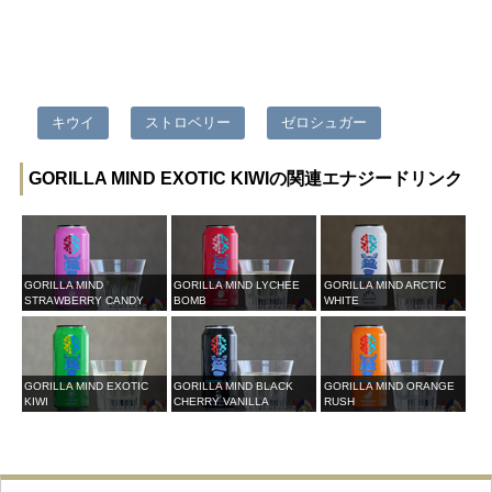
キウイ
ストロベリー
ゼロシュガー
GORILLA MIND EXOTIC KIWIの関連エナジードリンク
GORILLA MIND
GORILLA MIND LYCHEE
GORILLA MIND ARCTIC
STRAWBERRY CANDY
BOMB
WHITE
GORILLA MIND EXOTIC
GORILLA MIND BLACK
GORILLA MIND ORANGE
KIWI
CHERRY VANILLA
RUSH