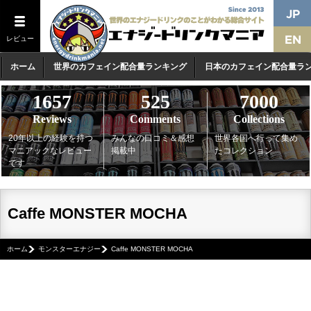
レビュー
ホーム
世界のカフェイン配合量ランキング
日本のカフェイン配合量ラ
1657
525
7000
Reviews
Comments
Collections
20年以上の経験を持つ
みんなの口コミ＆感想
世界各国へ行って集め
マニアックなレビュー
掲載中
たコレクション
です
Caffe MONSTER MOCHA
ホーム
モンスターエナジー
Caffe MONSTER MOCHA