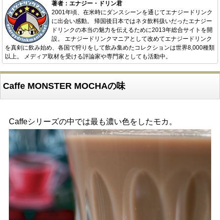
著者：エナジー・ドリン君
2001年頃、在米時にダンスシーンを通じてエナジードリンク
に出会い感動。 帰国後日本ではネタ飲料扱いだったエナジー
ドリンクの本当の魅力を伝えるために2013年総合サイトを開
設。 エナジードリンクマニアとして改めてエナジードリンク
を真剣に飲み始め、各国で狩りをして飲み集めたコレクションは世界8,000種類
以上。 メディア取材を受ける評論家や専門家としても活動中。
Caffe MONSTER MOCHAの味
Caffeシリーズの中では最も濃い色をしたモカ。