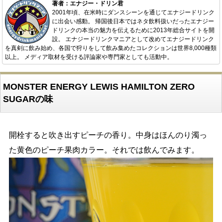
著者：エナジー・ドリン君
2001年頃、在米時にダンスシーンを通じてエナジードリンク
に出会い感動。 帰国後日本ではネタ飲料扱いだったエナジー
ドリンクの本当の魅力を伝えるために2013年総合サイトを開
設。 エナジードリンクマニアとして改めてエナジードリンク
を真剣に飲み始め、各国で狩りをして飲み集めたコレクションは世界8,000種類
以上。 メディア取材を受ける評論家や専門家としても活動中。
MONSTER ENERGY LEWIS HAMILTON ZERO
SUGARの味
開栓すると吹き出すピーチの香り。中身はほんのり濁っ
た黄色のピーチ果肉カラー。それでは飲んでみます。