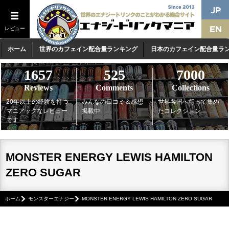
レビュー
ホーム
世界のカフェイン配合量ランキング
日本のカフェイン配合量ラ
1657
525
7000
Reviews
Comments
Collections
20年以上の経験を持つ
みんなの口コミ＆感想
世界各国へ行って集め
マニアックなレビュー
掲載中
たコレクション
です
MONSTER ENERGY LEWIS HAMILTON
ZERO SUGAR
ホーム
モンスターエナジー
MONSTER ENERGY LEWIS HAMILTON ZERO SUGAR