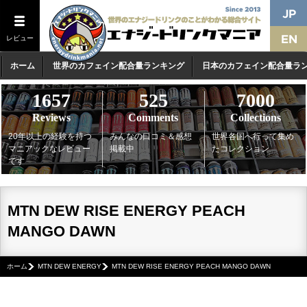
レビュー
ホーム
世界のカフェイン配合量ランキング
日本のカフェイン配合量ラ
1657
525
7000
Reviews
Comments
Collections
20年以上の経験を持つ
みんなの口コミ＆感想
世界各国へ行って集め
マニアックなレビュー
掲載中
たコレクション
です
MTN DEW RISE ENERGY PEACH
MANGO DAWN
ホーム
MTN DEW ENERGY
MTN DEW RISE ENERGY PEACH MANGO DAWN