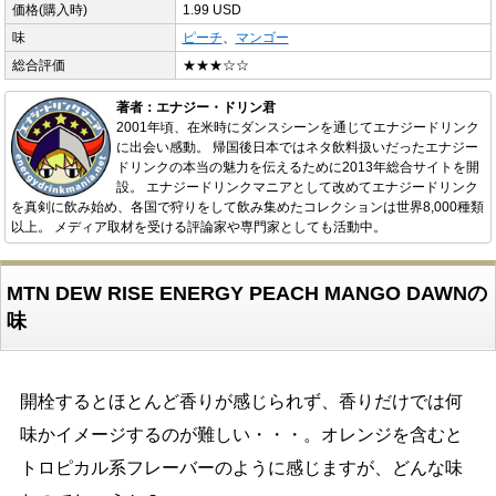
価格(購入時)
1.99 USD
味
ピーチ
、
マンゴー
総合評価
★★★☆☆
著者：エナジー・ドリン君
2001年頃、在米時にダンスシーンを通じてエナジードリンク
に出会い感動。 帰国後日本ではネタ飲料扱いだったエナジー
ドリンクの本当の魅力を伝えるために2013年総合サイトを開
設。 エナジードリンクマニアとして改めてエナジードリンク
を真剣に飲み始め、各国で狩りをして飲み集めたコレクションは世界8,000種類
以上。 メディア取材を受ける評論家や専門家としても活動中。
MTN DEW RISE ENERGY PEACH MANGO DAWNの
味
開栓するとほとんど香りが感じられず、香りだけでは何
味かイメージするのが難しい・・・。オレンジを含むと
トロピカル系フレーバーのように感じますが、どんな味