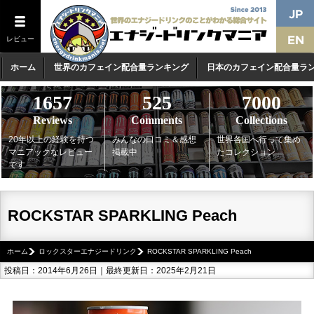
レビュー
ホーム
世界のカフェイン配合量ランキング
日本のカフェイン配合量ラ
1657
525
7000
Reviews
Comments
Collections
20年以上の経験を持つ
みんなの口コミ＆感想
世界各国へ行って集め
マニアックなレビュー
掲載中
たコレクション
です
ROCKSTAR SPARKLING Peach
ホーム
ロックスターエナジードリンク
ROCKSTAR SPARKLING Peach
投稿日：2014年6月26日｜最終更新日：2025年2月21日