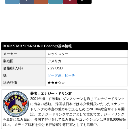
ROCKSTAR SPARKLING Peachの基本情報
メーカー
ロックスター
製造国
アメリカ
価格(購入時)
2.29 USD
味
ソーダ系
、
ピーチ
総合評価
★★★☆☆
著者：エナジー・ドリン君
2001年頃、在米時にダンスシーンを通じてエナジードリンク
に出会い感動。 帰国後日本ではネタ飲料扱いだったエナジー
ドリンクの本当の魅力を伝えるために2013年総合サイトを開
設。 エナジードリンクマニアとして改めてエナジードリンク
を真剣に飲み始め、各国で狩りをして飲み集めたコレクションは世界8,000種類
以上。 メディア取材を受ける評論家や専門家としても活動中。